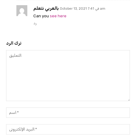
بالعربي نتعلم
October 13, 2021 في 7:41 am
Can you
see here
رد
ترك الرد
التعليق:
م
لبريد