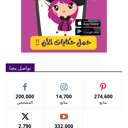
تواصل معنا
200,000
14,700
274,600
متابع
متابع
المشجعين
2,790
332,000