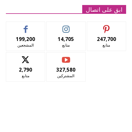
ابق على اتصال
199,200
14,705
247,700
متابع
متابع
المشجعين
2,790
327,580
المشتركين
متابع