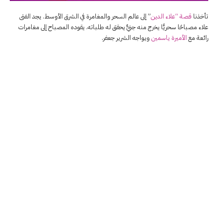
تأخذنا
قصة “علاء الدين
” إلى عالم السحر والمغامرة في الشرق الأوسط. يجد الفتى
علاء مصباحًا سحريًّا يخرج منه جنيٌّ يحقق له طلباته. يقوده المصباح إلى مغامرات
رائعة مع
الأميرة ياسمين
ويواجه الشرير جعفر.