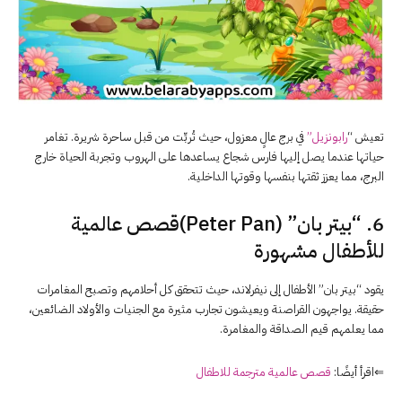
تعيش “
رابونزيل”
في برج عالٍ معزول، حيث تُربِّت من قبل ساحرة شريرة. تغامر
حياتها عندما يصل إليها فارس شجاع يساعدها على الهروب وتجربة الحياة خارج
البرج، مما يعزز ثقتها بنفسها وقوتها الداخلية.
6. “بيتر بان” (Peter Pan)قصص عالمية
للأطفال مشهورة
يقود “بيتر بان” الأطفال إلى نيفرلاند، حيث تتحقق كل أحلامهم وتصبح المغامرات
حقيقة. يواجهون القراصنة ويعيشون تجارب مثيرة مع الجنيات والأولاد الضائعين،
مما يعلمهم قيم الصداقة والمغامرة.
⇐اقرأ أيضًا:
قصص عالمية مترجمة للاطفال