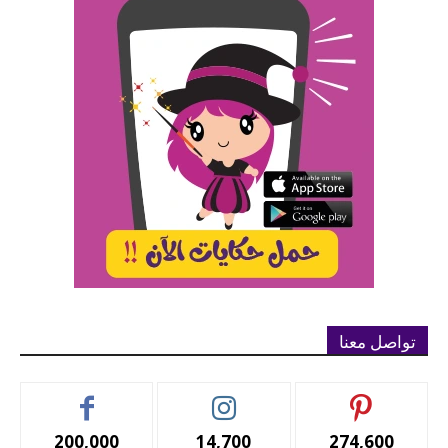
تواصل معنا
200,000
14,700
274,600