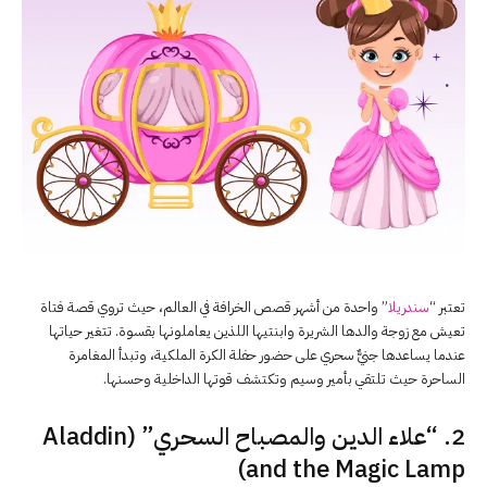
تعتبر “
سندريلا
” واحدة من أشهر قصص الخرافة في العالم، حيث تروي قصة فتاة
تعيش مع زوجة والدها الشريرة وابنتيها اللذين يعاملونها بقسوة. تتغير حياتها
عندما يساعدها جنيٌّ سحري على حضور حفلة الكرة الملكية، وتبدأ المغامرة
الساحرة حيث تلتقي بأمير وسيم وتكتشف قوتها الداخلية وحسنها.
2. “علاء الدين والمصباح السحري” (Aladdin
and the Magic Lamp)