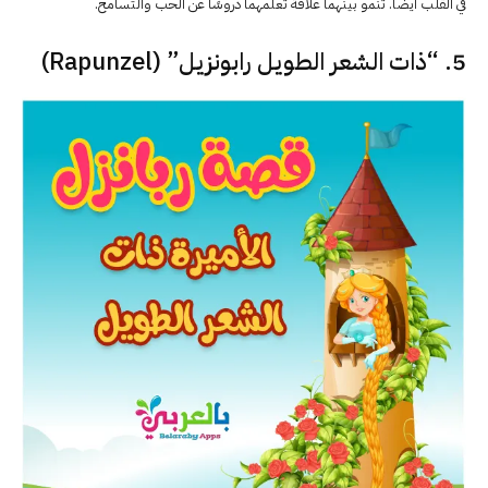
في القلب أيضًا. تنمو بينهما علاقة تعلمهما دروسًا عن الحب والتسامح.
5. “ذات الشعر الطويل رابونزيل” (Rapunzel)