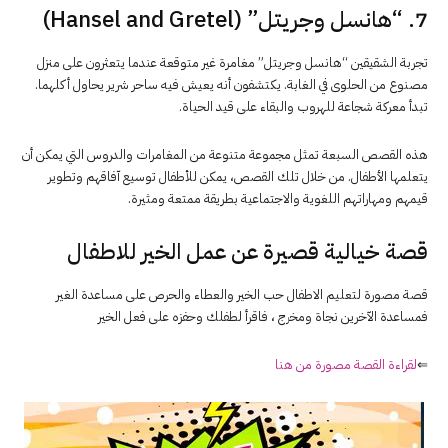
7. “هانسل وجريتل” (Hansel and Gretel)
تجربة الشقيقين “هانسل وجريتل” مغامرة غير متوقعة عندما يتعثرون على منزل
مصنوع من الحلوى في الغابة. يكتشفون أنه يعيش فيه ساحر شرير يحاول أكلهما.
تبدأ معركة شجاعة للهروب والبقاء على قيد الحياة.
هذه القصص السبعة تمثل مجموعة متنوعة من المغامرات والدروس التي يمكن أن
يتعلمها الأطفال. من خلال تلك القصص، يمكن للأطفال توسيع آفاقهم وتطوير
قيمهم ومهاراتهم اللغوية والاجتماعية بطريقة ممتعة ومثيرة.
قصة خيالية قصيرة عن عمل الخير للاطفال
قصة مصورة لتعليم الاطفال حب الخير والعطاء والحرص على مساعدة الغير
فمساعدة الآخرين نجاة ومخرج ، فاقرأ لطفلك وحفزه على فعل الخير
⇐
لقراءة القصة مصورة من هنا