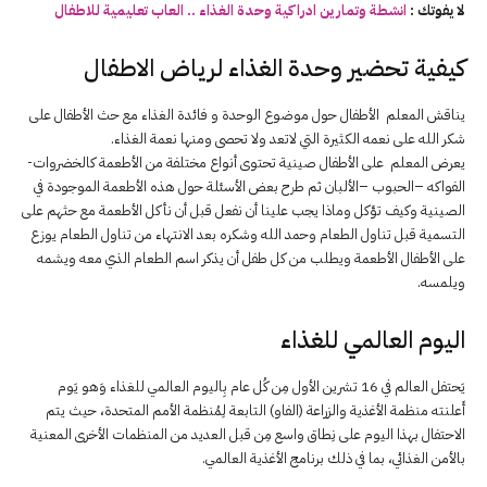
لا يفوتك :
انشطة وتمارين ادراكية وحدة الغذاء .. العاب تعليمية للاطفال
كيفية تحضير وحدة الغذاء لرياض الاطفال
يناقش المعلم الأطفال حول موضوع الوحدة و فائدة الغذاء مع حث الأطفال على
شكر الله على نعمه الكثيرة التي لاتعد ولا تحصى ومنها نعمة الغذاء.
يعرض المعلم على الأطفال صينية تحتوى أنواع مختلفة من الأطعمة كالخضروات-
الفواكه –الحبوب –الألبان ثم طرح بعض الأسئلة حول هذه الأطعمة الموجودة في
الصينية وكيف تؤكل وماذا يجب علينا أن نفعل قبل أن نأكل الأطعمة مع حثهم على
التسمية قبل تناول الطعام وحمد الله وشكره بعد الانتهاء من تناول الطعام يوزع
على الأطفال الأطعمة ويطلب من كل طفل أن يذكر اسم الطعام الذي معه ويشمه
ويلمسه.
اليوم العالمي للغذاء
يَحتفل العالم في 16 تشرين الأول مِن كُل عام بِاليوم العالمي للغذاء وَهو يَوم
أَعلنته منظمة الأغذية والزراعة (الفاو) التابعة لِمُنظمة الأمم المتحدة، حيث يتم
الاحتفال بهذا اليوم على نِطاق واسع مِن قبل العديد من المنظمات الأخرى المعنية
بالأمن الغذائي، بما في ذلك برنامج الأغذية العالمي.