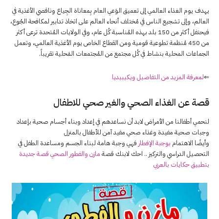
يهدف يوم الغذاء العالمي إلى تعميق الوَعي العام بِمعاناة الجِياع وناقصي الأغذية في
العالم، وإلى تشجيع الناس في مُختلف أنحاء العالم على اتخاذ تدابير لمكافحة الجُوع،
فيحتفل أكثر من 150 بلد بهذه المُناسبة كُل عام، وفي الولايات المُتحدة ترعى أكثر
من 450 مُنظمة تطوعية قومية ومن القطاع الخاص يوم الأغذية العالمي، وتعمل
الجماعات المحلية بنشاط في كُل مجتمع من المُجتمعات المَحلية تقريباً.
⇐
لمعرفة المزيد من التفاصيل ويكيبيديا
قصة عن الغذاء الصحي والغير صحي للاطفال
لنحمي أطفالنا من الأمراض لابد أن نساعدهم في إعداد وبناء أجسام صحية بإعداد
وجبات صحية مفيدة وغذاء صحي مفيد آمن للأطفال بالمنزل
وأيضًا الاهتمام
بوجبة الإفطار
فهي وجبة هامة لبناء الجسم ومساعدة الطفل في
التحصيل الدراسي والتركيز .. احك لابنك قصة
مازن والفطور الصحي قصة جديدة
بتطبيق حكايات بالعربي