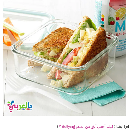
اقرا ايضا (
كيف أحمي أبني من التنمر Bullying ؟
)