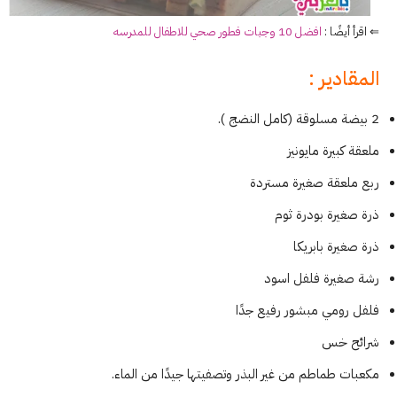
⇐ اقرأ أيضًا :
افضل 10 وجبات فطور صحي للاطفال للمدرسه
المقادير :
2 بيضة مسلوقة (كامل النضج ).
ملعقة كبيرة مايونيز
ربع ملعقة صغيرة مستردة
ذرة صغيرة بودرة ثوم
ذرة صغيرة بابريكا
رشة صغيرة فلفل اسود
فلفل رومي مبشور رفيع جدًا
شرائح خس
مكعبات طماطم من غير البذر وتصفيتها جيدًا من الماء.