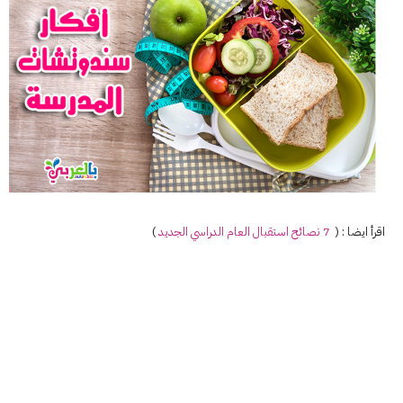
اقرأ ايضا : (
7
نصائح
استقبال
العام
الدراسي
الجديد
)