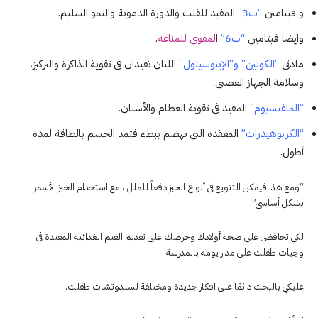
و فيتامين
“ب3”
المفيد للقلب والدورة الدموية والنمو السليم.
وايضا فيتامين
“ب6”
ا
لمقوى للمناعة
.
مادتى
“الكولين” و”الإينوسيتول”
اللتان تفيدان فى تقوية الذاكرة والتركيز،
وسلامة الجهاز العصبى.
“الماغنسيوم
” المفيد فى تقوية العظام والأسنان.
“الكربوهيدرات”
المعقدة التى تهضم ببطء فتمد الجسم بالطاقة لمدة
أطول.
“ومع هذا فيمكن التنويع فى أنواع الخبز دفعاً للملل ، مع استخدام الخبز الأسمر
بشكل أساسى”.
لكي تحافظي على صحة أولادك وحرصك على تقديم القيم الغذائية المفيدة في
وجبات طفلك على مدار يومه بالمدرسة
عليكي بالبحث دائمًا على افكار جديدة ومختلفة لسندوتشات طفلك.