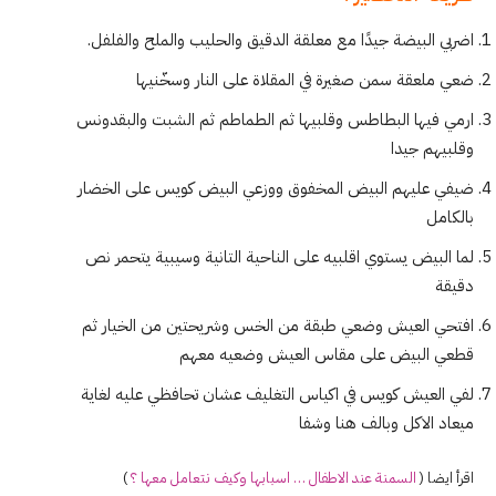
اضربي البيضة جيدًا مع معلقة الدقيق والحليب والملح والفلفل.
ضعي ملعقة سمن صغيرة في المقلاة على النار وسخّنيها
ارمي فيها البطاطس وقلبيها ثم الطماطم ثم الشبت والبقدونس
وقلبيهم جيدا
ضيفي عليهم البيض المخفوق ووزعي البيض كويس على الخضار
بالكامل
لما البيض يستوي اقلبيه على الناحية التانية وسيبية يتحمر نص
دقيقة
افتحي العيش وضعي طبقة من الخس وشريحتين من الخيار ثم
قطعي البيض على مقاس العيش وضعيه معهم
لفي العيش كويس في اكياس التغليف عشان تحافظي عليه لغاية
ميعاد الاكل وبالف هنا وشفا
اقرأ ايضا (
السمنة عند الاطفال … اسبابها وكيف نتعامل معها ؟
)