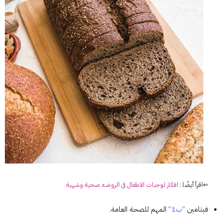
⇐اقرأ أيضًا :
افكار لوجبات الاطفال في الروضه صحية وشهية
فيتامين
“ب1”
المهم للصحة العامة.