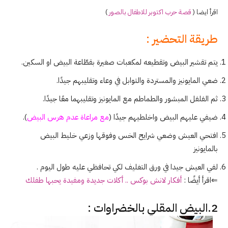
اقرأ ايضا (
قصة حرب اكتوبر للاطفال بالصور
)
طريقة التحضير :
يتم تقشير البيض وتقطيعه لمكعبات صغيرة بقطّاعة البيض او السكين.
ضعي المايونيز والمستردة والتوابل في وعاء وتقليبهم جيدًا.
ثم الفلفل المبشور والطماطم مع المايونيز وتقليبهما معًا جيدًا.
ضيفي عليهم البيض واخلطيهم جيدًا (
مع مراعاة عدم هرس البيض
).
افتحي العيش وضعي شرايح الخس وفوقها وزعي خليط البيض
بالمايونيز
لفي العيش جيدا في ورق التغليف لكي تحافظي عليه طول اليوم .
⇐اقرأ أيضًا :
أفكار لانش بوكس .. أكلات جديدة ومفيدة يحبها طفلك
2.البيض المقلي بالخضراوات :