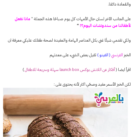
والمُعادة دائمًا.
على الجانب الآخر لسان حال الأمهات كل يوم صباحًا هذه الجملة ”
ماذا نفعل
لأطفالنا من سندوتشات اليوم؟!
“
ولكي تقدمي شيئًا غني بكل العناصر الهامة والمفيدة لصحة طفلك عليكي معرفة ان
الخبز
الفرنسي
( الفينو )
ثقيل بعض الشيء على معدتهم
اقرأ ايضا (
أفكار عن اللانش بوكس launch box سهلة وسريعة للاطفال
)
لكن الخبز الأسمر مفيد وصحّي اكثر لأنه يحتوى على :