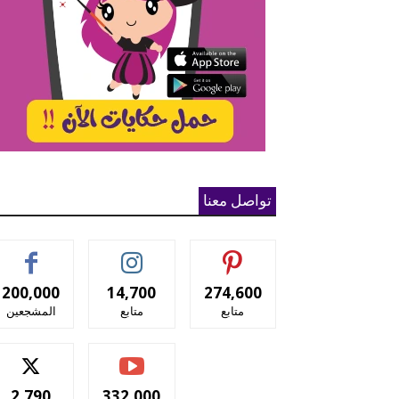
تواصل معنا
200,000
14,700
274,600
متابع
متابع
المشجعين
2,790
332,000