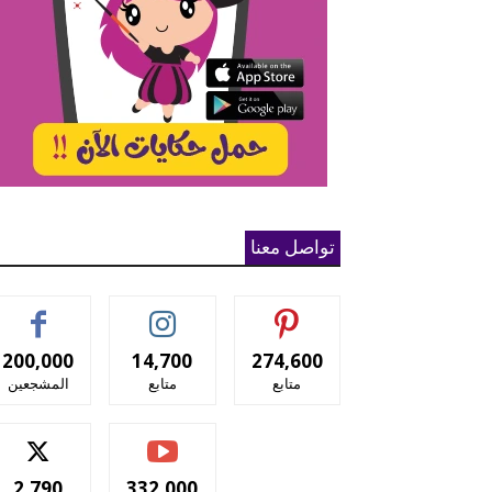
تواصل معنا
200,000
14,700
274,600
متابع
متابع
المشجعين
2,790
332,000