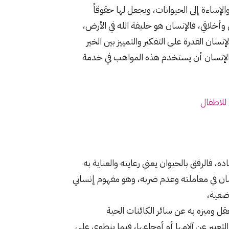
الإساءة إلى الحيوانات، ويجعل لها حقوقاً
 وأخلاقي، فالإنسان هو خليفة الله في الأرض،
سان القدرة على التفكير والتمييز بين الخير
الإنسان أن يستخدم هذه المواهب في خدمة
للاطفال
ه، فالرفق بالحيوان يعني رعايته والعناية به
سان في معاملته وعدم ضربه، وهو مفهوم إنساني
وضعية،
قل وميزه به عن سائر الكائنات الحية
التعبير عن آلامها أو أوجاعها، فيما ينطوي على