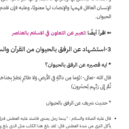
الإنسان العاقل فهمها والإنصات لها معنويًا، وعليه فإن تقد
الحيوان.
⇐ اقرأ أيضًا :
تعبير عن التعاون في الاسلام بالعناصر
3-استشهاد عن الرفق بالحيوان من القرآن والسنة
* ايه قصيره عن الرفق بالحيوان؟
قال الله -تعالى-:(وَما مِن دابَّةٍ فِي الأَرضِ وَلا طائِرٍ يَطيرُ بِجَناحَيهِ
ثُمَّ إِلى رَبِّهِم يُحشَرونَ)
* حديث شريف عن الرفق بالحيوان
قال عليه الصلاة والسلام : “بينما رجل يمشى فاشتد عليه العطش فنزل
يأكل الثرى من شدة العطش قال: لقد بلغ هذا الكلب مثل الذي بلغ بي