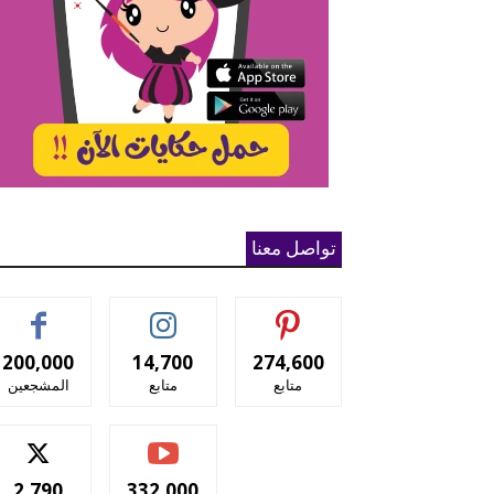
تواصل معنا
200,000
14,700
274,600
متابع
متابع
المشجعين
2,790
332,000