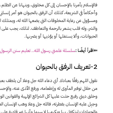
فالإسلام يأمرنا بالإحسان إلى كل مخلوق، وينهانا عن الظلم و
وأحكاماً في الشريعة، كذلك أن الرفق بالحيوان هو أمر إنساني
ومسؤول عن رعاية المخلوقات التي يضعها الله له، ويمتلك الإن
والشر، وله قلب يشعر بالرحمة والتعاطف. لذلك، يجب على 
الحيوانات، وألا يستغلها أو يؤذيها أو يضربها.
⇐اقرأ أيضًا :
سلسلة علمني رسول الله.. تعليم سنن الرسول 
2-تعريف الرفق بالحيوان
نقول اللهم رفقًا بعبادك أي دعاء الله جل وعلا أن يلطف بعباد
من خلال توفير المأوى له وإطعامه، ورفع الأذى عنه، والإح
وخلق ديني رفيع حثت عليها كل الشرائع الإلهية والقوانين ال
وجبِل عليه الإنسان بفطرته، فالله جل وعلا وهب الإنسان الع
والجمادات ليتكفل بها ويكرمها لا سيما وأنها غير قادرة على 