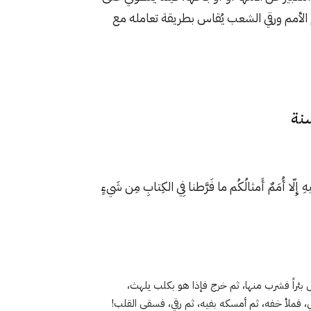
م الأمم ورقي الشعب يُقاس بطريقة تعامله مع
 إِلّا أُمَمٌ أَمثالُكُم ما فَرَّطنا فِي الكِتابِ مِن شَيءٍ
 بئراً فشرب منها، ثم خرج فإذا هو بكلب يلهث،
، فملأ خفه، ثم أمسكه بفيه، ثم رقي، فسقى القلب!