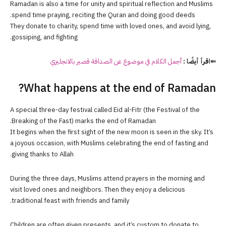
Ramadan is also a time for unity and spiritual reflection and Muslims
spend time praying, reciting the Quran and doing good deeds.
They donate to charity, spend time with loved ones, and avoid lying,
gossiping, and fighting.
⇐اقرأ أيضًا :
أجمل الكلام في موضوع عن الصداقة قصير بالانجليزي
What happens at the end of Ramadan?
A special three-day festival called Eid al-Fitr (the Festival of the
Breaking of the Fast) marks the end of Ramadan.
It begins when the first sight of the new moon is seen in the sky. It’s
a joyous occasion, with Muslims celebrating the end of fasting and
giving thanks to Allah.
During the three days, Muslims attend prayers in the morning and
visit loved ones and neighbors. Then they enjoy a delicious
traditional feast with friends and family.
Children are often given presents, and it’s custom to donate to