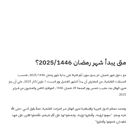
متى يبدأ شهر رمضان 2025/1446؟
مع دخول شهر شعبان، لم يتبق سوى أيام قليلة على بداية شهر رمضان 2025/1446، فحسب
الحسابات الفلكية، من المفترض أن يبدأ الشهر الفضيل يوم السبت 1 مارس/آذار 2025، على أن يتم
تحري الهلال بعد مغيب شمس يوم الجمعة 29 شعبان 1446، الموافق الثامن والعشرون من فبراير
2025.
وتعتمد معظم الدول العربية والإسلامية تحري الهلال عبر المراصد الفلكية، عملاً بقول النبي -صلى الله
عليه وسلم- “صوموا لرؤيته، وأفطروا لرؤيته، وانسُكوا لها، فإن غُمَّ عليكم، فأكملوا ثلاثين، فإن شهِد
شاهدان؛ فصوموا وأفطروا”