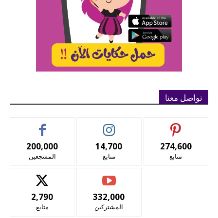
تواصل معنا
200,000
14,700
274,600
متابع
متابع
المشجعين
2,790
332,000
المشتركين
متابع