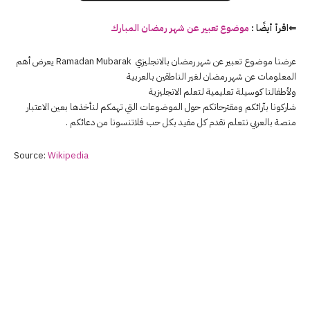
⇐اقرأ أيضًا :
موضوع تعبير عن شهر رمضان المبارك
عرضنا موضوع تعبير عن شهر رمضان بالانجليزي Ramadan Mubarak يعرض أهم
المعلومات عن شهر رمضان لغير الناطقين بالعربية
ولأطفالنا كوسيلة تعليمية لتعلم الانجليزية
شاركونا بآرائكم ومقترحاتكم حول الموضوعات التي تهمكم لنأخذها بعين الاعتبار
منصة بالعربي نتعلم نقدم كل مفيد بكل حب فلاتنسونا من دعائكم .
Source:
Wikipedia