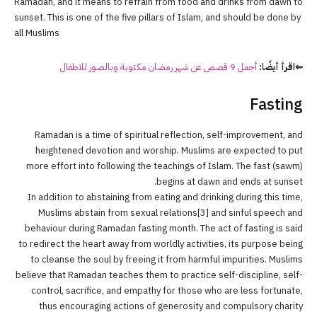
Ramadan, and it means to refrain from food and drinks from dawn to
sunset. This is one of the five pillars of Islam, and should be done by
all Muslims
⇐اقرأ أيضًا:
أجمل 9 قصص عن شهر رمضان مكتوبة وبالصور للاطفال
Fasting
Ramadan is a time of spiritual reflection, self-improvement, and
heightened devotion and worship. Muslims are expected to put
more effort into following the teachings of Islam. The fast (sawm)
begins at dawn and ends at sunset.
In addition to abstaining from eating and drinking during this time,
Muslims abstain from sexual relations[3] and sinful speech and
behaviour during Ramadan fasting month. The act of fasting is said
to redirect the heart away from worldly activities, its purpose being
to cleanse the soul by freeing it from harmful impurities. Muslims
believe that Ramadan teaches them to practice self-discipline, self-
control, sacrifice, and empathy for those who are less fortunate,
thus encouraging actions of generosity and compulsory charity