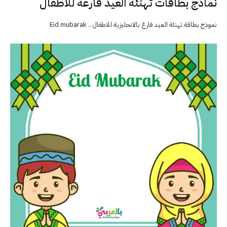
نماذج بطاقات تهنئة العيد فارغة للاطفال
نموذج بطاقة تهنئة العيد فارغ بالانجليزية للاطفال .. Eid mubarak