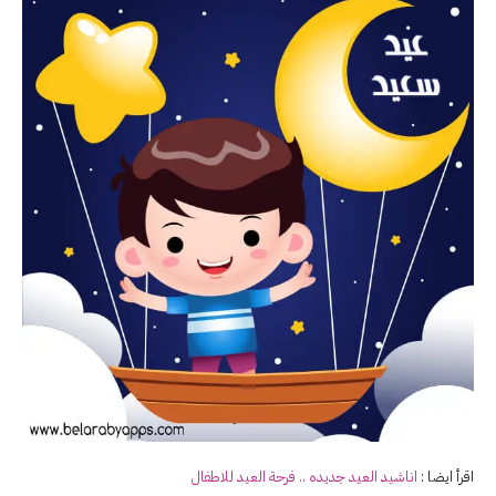
اقرأ ايضا :
اناشيد
العيد
جديده .. فرحة
العيد
للاطفال