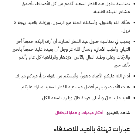
بمناسبة حلول عيد الفطر السعيد أتقدم من كل الأصدقاء بأصدق
مشاعر التهنئة القلبية.
هنَّأك الله بالقبول، وأسكنك الجنة مع الرسول، ورزقك بالعيد بهجة لا
تزول.
يطيب لي بمناسبة حلول عيد الفطر المبارك أن أزف إليكم جميعاً أحر
التهاني وأطيب الأماني، ونسأل الله عز وجل أن يعيده علينا جميعاً بالخير
والبركات وعلى وطننا الغالي بالأمن الازدهار والرفاهية كل عام وأنتم
بألف خير.
أدام الله عليكم الأعياد دهوراً، وألبسكم من تقواه نوراً، عيدكم مبارك.
هلت الأعياد، وبينهم أفضل عيد، عيد الفطر السعيد مبارك عليكم.
العيد علينا هلّ وبأحلى فرحة طلّ ويا رب تسعد الكل
شاهد بالفيديو :
أفكار
عيديات
و هدايا للاطفال
عبارات تهنئة بالعيد للاصدقاء