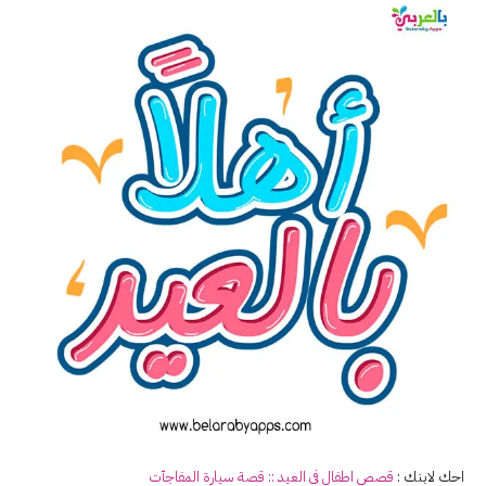
احك لابنك :
قصص اطفال في
العيد
:: قصة سيارة المفاجآت