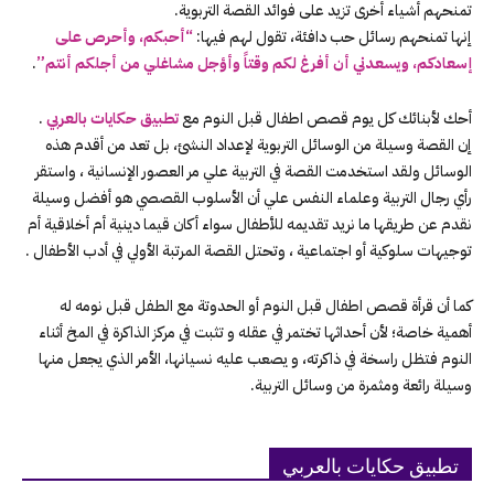
تمنحهم أشياء أخرى تزيد على فوائد القصة التربوية.
إنها تمنحهم رسائل حب دافئة، تقول لهم فيها:
“أحبكم، وأحرص على
إسعادكم، ويسعدني أن أفرغ لكم وقتاً وأؤجل مشاغلي من أجلكم أنتم”
.
أحك لأبنائك كل يوم قصص اطفال قبل النوم مع
تطبيق حكايات بالعربي
.
إن القصة وسيلة من الوسائل التربوية لإعداد النشئ، بل تعد من أقدم هذه
الوسائل ولقد استخدمت القصة في التربية علي مر العصور الإنسانية ، واستقر
رأي رجال التربية وعلماء النفس علي أن الأسلوب القصصي هو أفضل وسيلة
نقدم عن طريقها ما نريد تقديمه للأطفال سواء أكان قيما دينية أم أخلاقية أم
توجيهات سلوكية أو اجتماعية ، وتحتل القصة المرتبة الأولي في أدب الأطفال .
كما أن قرأة قصص اطفال قبل النوم أو الحدوتة مع الطفل قبل نومه له
أهمية خاصة؛ لأن أحداثها تختمر في عقله و تثبت في مركز الذاكرة في المخ أثناء
النوم فتظل راسخة في ذاكرته، و يصعب عليه نسيانها، الأمر الذي يجعل منها
وسيلة رائعة ومثمرة من وسائل التربية.
تطبيق حكايات بالعربي