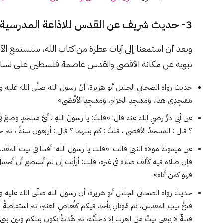
3- حديث شريف عن القدس للاذاعة المدرسية
وبعد أن استمعنا إلى آيات عطرة من كتاب الله، سنستمع ال
نبوية عن مكانة الأقصى والقدس عاصمة فلسطين على لسان 
حديث رواه الصحابي الجليل أبو هريرة، أنّ رسول الله صلّى الله عليه وسلّم قال: «
مَسْجِدِي هذا، وَمَسْجِدِ الحَرَامِ، وَمَسْجِدِ الأقْصَى».
عن أبي ذرٍّ رضي الله عنه قال: «قلتُ: يا رسولَ اللهِ ، أيُّ مسجدٍ وضعَ في 
؟ قال : المسجدُ الأقصى ، قلتُ : كم بينهما ؟ قال : أربعون سنةً ، ثم حي
عن ميمونة مولاة النبي قالت: «قلت يا رسول الله: أفتنا في بيت المق
فإن صلاة فيه كألف صلاة في غيره، قلت: أرأيت إن لم أستطع أن أتحمل
فهو كمن أتاه»
حديث رواه الصحابي الجليل أبو هريرة، أن رسول الله صلّى الله عليه وسلّم
فتحُ بيتِ المقدسِ، ثم مُوتانِ يأخذ فيكم كقُعاصِ الغنمِ، ثم استفاضةُ ال
فتنةٌ لا يبقى بيتٌ من العربِ إلا دخلَتْه، ثم هُدنةٌ تكون بينكم وبين بن