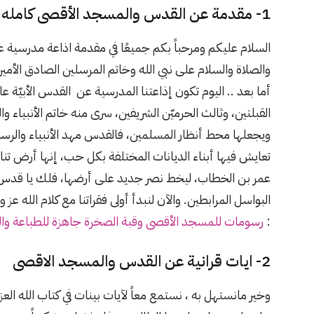
1- مقدمة عن القدس والمسجد الأقصى كامله الفقرات
السلام عليكم ومرحباً بكم جميعًا في مقدمة اذاعة مدرسية 
والصلاة والسلام على نبي الله وخاتم المرسلين الصادق الأم
أما بعد .. اليوم تكون إذاعتنا المدرسية عن القدس الأبيّة
القبلتين، وثالث الحرميّن الشريفين، سرى منه خاتم الأنبياء 
ويجعلها محط أنظار المسلمين، فالقدس مهد الأنبياء والرسال
تعايش فيها أبناء الديانات المختلفة بكل حب، إنها أرض تنازع
عمر بن الخطاب، ليخط نصر جديد على أرضها، فلك يا قدس منا 
البواسل المرابطين. والآن لنبدأ أولى فقراتنا مع كلام الله ع
:
رسومات للمسجد الأقصى وقبة الصخرة جاهزة للطباعة وال
2- ايات قرانية عن القدس والمسجد الاقصى
وخير مانستهل به ، نستمع معاً لآيات بينات في كتاب الله ا