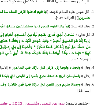
يتلو على مسامعنا منها الطالب…. فليتفضل مشكوراً: بسم ال
قال موسى عليه السلام لقومه: ((
يا قوم ادخلوا الأرض المقدسة التي
خاسرين
)) [الأعراف: 137].
وقال الله عنها: (
(وأورثنا القوم الذين كانوا يستضعفون مشارق الأرض 
قال تعالى: ﴿
سُبْحَانَ الَّذِي أَسْرَى بِعَبْدِهِ لَيْلًا مِنَ الْمَسْجِدِ الْحَرَامِ إِلَى ال
آيَاتِنَا إِنَّهُ هُوَ السَّمِيعُ الْبَصِيرُ * وَآتَيْنَا مُوسَى الْكِتَابَ وَجَعَلْنَاهُ هُدًى لِب
مَنْ حَمَلْنَا مَعَ نُوحٍ إِنَّهُ كَانَ عَبْدًا شَكُورًا * وَقَضَيْنَا إِلَى بَنِي إِسْرَائِيلَ فِي 
كَبِيرًا * فَإِذَا جَاءَ وَعْدُ أُولَاهُمَا بَعَثْنَا عَلَيْكُمْ عِبَادًا لَنَا أُولِي بَأْسٍ شَ
[الإسراء: 1 – 5].
وقال ((
ونجيناه ولوطا إلى الأرض التي باركنا فيها للعالمين
)) [الأنبياء:71
وقال ((
ولسليمان الريح عاصفة تجري بأمره إلى الأرض التي باركنا 
وقال ((
وجعلنا بينهم وبين القرى التي باركنا فيها قرى ظاهرة وقدرنا
[سبأ: 18].
⇐شاهد بالصور:
صور عن القدس وفلسطين 2023 .. خلفيات عن فلسطين والقدس