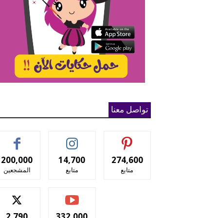
تواصل معنا
200,000
14,700
274,600
متابع
متابع
المشجعين
2,790
332,000