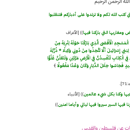
له الرحمن الرحيم
 كتب الله لكم ولا ترتدوا على أدباركم فتنقلبوا
ومغاربها التي باركنا فيها
)) [الأعراف
ْمَسْجِدِ الْأَقْصَى الَّذِي بَارَكْنَا حَوْلَهُ لِنُرِيَهُ مِنْ
َنِي إِسْرَائِيلَ أَلَّا تَتَّخِذُوا مِنْ دُونِي وَكِيلًا * ذُرِّيَّةَ
الْكِتَابِ لَتُفْسِدُنَّ فِي الْأَرْضِ مَرَّتَيْنِ وَلَتَعْلُنَّ عُلُوًّا
دِيدٍ فَجَاسُوا خِلَالَ الدِّيَارِ وَكَانَ وَعْدًا مَفْعُولًا
﴾
].
فيها وكنا بكل شيء عالمين
)) [الأنبياء
 فيها السير سيروا فيها ليالي وأياما امنين
))