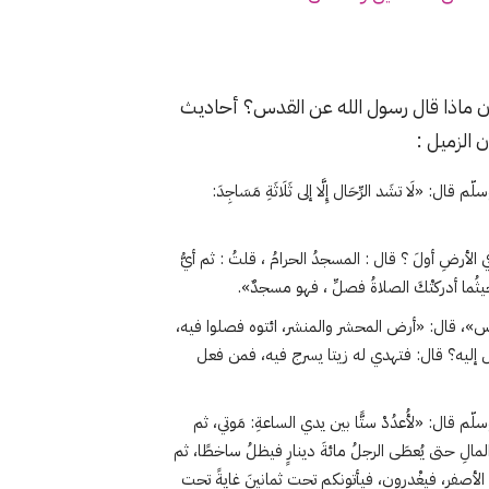
آن ماذا قال رسول الله عن القدس؟ أحاديث
الزميل :
لَا تشَد الرِّحَال إِلَّا إلى ثَلَاثَةِ مَسَاجِدَ:
الأرضِ أولَ ؟ قال : المسجدُ الحرامُ ، قلتُ : ثم أيُّ
ثُما أدركتْكَ الصلاةُ فصلِّ ، فهو مسجدٌ».
دس»، قال: «أرض المحشر والمنشر، ائتوه فصلوا فيه،
 إليه؟ قال: فتهدي له زيتا يسرج فيه، فمن فعل
 قال: «لأُعدُدْ ستًّا بين يدي الساعةِ: مَوتي، ثم
مالِ حتى يُعطَى الرجلُ مائةَ دينارٍ فيظلُ ساخطًا، ثم
ي الأصفرِ، فيغْدرون، فيأتونكم تحت ثمانينَ غايةً تحت