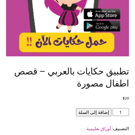
تطبيق حكايات بالعربي – قصص
اطفال مصورة
$
20
كمية
إضافة إلى السلة
تطبيق
حكايات
التصنيف:
أوراق تعليمية
بالعربي