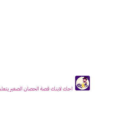
احك لابنك قصة الحصان الصغير يتعلم