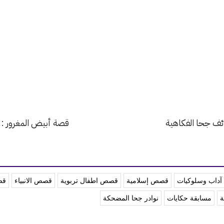
ائف جحا الفكاهية
قصة أبيض المغرور :
داب وسلوكيات
قصص إسلامية
قصص اطفال تربوية
قصص الانبياء
قص
ة
مسابقة حكايات
نوادر جحا المضحكة