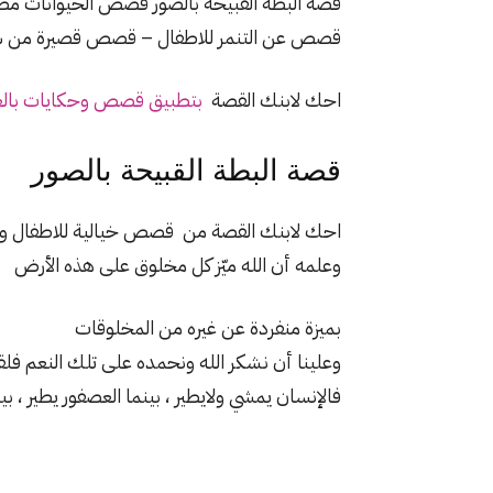
قصة البطة القبيحة بالصور قصص الحيوانات مصو
قصص عن التنمر للاطفال – قصص قصيرة من سن 3 سنوات للا
احك لابنك القصة
بتطبيق قصص وحكايات بالع
قصة البطة القبيحة بالصور
احك لابنك القصة من قصص خيالية للاطفال وأكثر من
وعلمه أن الله ميّز كل مخلوق على هذه الأرض
بميزة منفردة عن غيره من المخلوقات
وعلينا أن نشكر الله ونحمده على تلك النعم فل
فالإنسان يمشي ولايطير ، بينما العصفور يطير ، بي