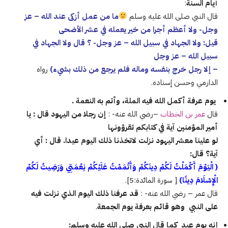
أيام السنة
:
قال النبي صلى الله عليه وسلم
ما من عمل أزكى عند الله – عز
وجل- ولا أعظم أجرا من خير يعمله في عشر الأضحى
قيل: ولا الجهاد في سبيل الله – عز وجل- ؟ قال ولا الجهاد في
سبيل الله – عز وجل
– إلا رجل خرج بنفسه وماله فلم يرجع من ذلك بشيء)
رواه
الدارمي وحسن إسناده.
يوم عرفة أكمل الله فيه الملة، وأتم به النعمة .
قال
عمر بن الخطاب
–رضي الله عنه- :
إن رجلا من اليهود قال : يا
أمير المؤمنين آية في كتابكم تقرؤونها
لو علينا معشر اليهود نزلت لاتخذنا ذلك اليوم عيدا. قال : أي
آية؟ قال:
( الْيَوْمَ أَكْمَلْتُ لَكُمْ دِينَكُمْ وَأَتْمَمْتُ عَلَيْكُمْ نِعْمَتِي وَرَضِيتُ لَكُمْ
الْإِسْلَامَ دِينًا)
[ سورة المائدة:5].
قال عمر – رضي الله عنه- :
قد عرفنا ذلك اليوم الذي نزلت فيه
على النبي وهو قائم بعرفة يوم الجمعة
.
إنه يوم عيد كما قال النبي صلى الله عليه وسلم: