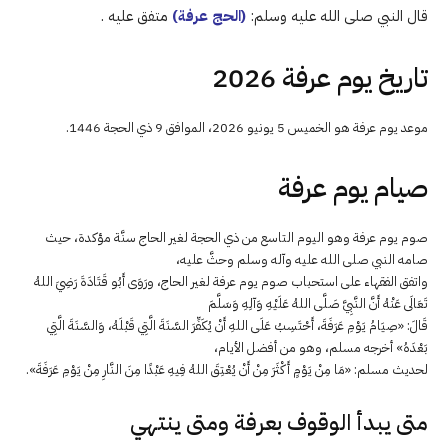
قال النبي صلى الله عليه وسلم:
(الحج عرفة)
متفق عليه .
تاريخ يوم عرفة 2026
موعد يوم عرفة هو الخميس 5 يونيو 2026، الموافق 9 ذي الحجة 1446.
صيام يوم عرفة
صوم يوم عرفة وهو اليوم التاسع من ذي الحجة لغير الحاج سنَّة مؤكدة، حيث
صامه النبي صلى الله عليه وآله وسلم وحثَّ عليه،
واتفق الفقهاء على استحباب صوم يوم عرفة لغير الحاج، ورَوَى أَبُو قَتَادَةَ رَضِيَ اللهُ
تَعَالَى عَنْهُ أَنَّ النَّبِيَّ صَلَّى اللهُ عَلَيْهِ وَآلِهِ وَسَلَّمَ
قَالَ: «صِيَامُ يَوْمِ عَرَفَةَ، أَحْتَسِبُ عَلَى اللهِ أَنْ يُكَفِّرَ السَّنَةَ الَّتِي قَبْلَهُ، وَالسَّنَةَ الَّتِي
بَعْدَهُ» أخرجه مسلم، وهو من أفضل الأيام،
لحديث مسلم: «مَا مِنْ يَوْمٍ أَكْثَرَ مِنْ أَنْ يُعْتِقَ اللهُ فِيهِ عَبْدًا مِنَ النَّارِ مِنْ يَوْمِ عَرَفَةَ».
متى يبدأ الوقوف بعرفة ومتى ينتهي