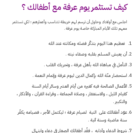
كيف تستثمر يوم عرفة مع أطفالك ؟
اجلس مع أولادك وحاول أن ترسم لهم خريطة تتناسب وأعمارهم ؛ لكي تستثمر
معهم تلك الأيام المباركة خاصة يوم عرفة .
تعظيم هذا اليوم بتذكّر فضله ومكانته عند الله
أن يعيش المسلم بقلبه وصفاء نيته .
التأمل في مباهاة الله بأهل عرفة ، وتحريك القلب .
استحضار منّة الله بإكمال الدين ليوم عرفة وإتمام النعمة .
الأعمال الصالحة فيه كغيره من أيام العشر وسائر أيام السنة
كقيام الليل ، والاستغفار ، وصلاة الجماعة ، وقراءة القرآن ، والأذكار ،
والتكبير .
عوّد أطفالك على النية لصيام عرفة ؛ ليكتمل الأجر ، فصيامه يكفّر
سنة ماضية وسنة آتية .
شروط الدعاء وآدابه ، فقُد أطفالك الصغار في دعاء وابتهال