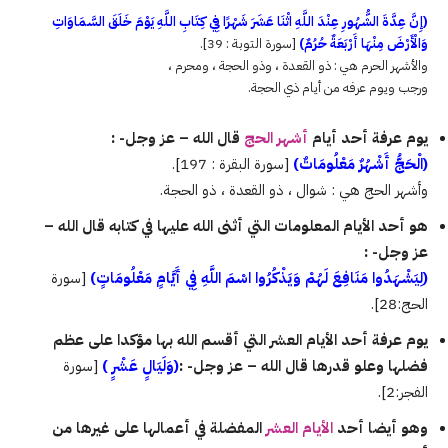
(إِنَّ عِدَّةَ الشُّهُورِ عِنْدَ اللَّهِ اثْنَا عَشَرَ شَهْرًا فِي كِتَابِ اللَّهِ يَوْمَ خَلَقَ السَّمَاوَاتِ
وَالْأَرْضَ مِنْهَا أَرْبَعَةٌ حُرُمٌ)
[سورة التوبة : 39].
والأشهر الحرم هي : ذو القعدة ، وذو الحجة ، ومحرم ،
ورجب ويوم عرفه من أيام ذي الحجة.
يوم عرفة أحد أيام
أشهر الحج
قال الله – عز وجل- :
(الْحَجُّ أَشْهُرٌ مَعْلُومَاتٌ)
[سورة البقرة : 197].
وأشهر الحج هي : شوال ، ذو القعدة ، ذو الحجة.
هو أحد الأيام المعلومات التي أثنى الله عليها في كتابه قال الله –
عز وجل- :
(لِيَشْهَدُوا مَنَافِعَ لَهُمْ وَيَذْكُرُوا اسْمَ اللَّهِ فِي أَيَّامٍ مَعْلُومَاتٍ)
[سورة
الحج:28].
يوم عرفة أحد الأيام العشر التي أقسم الله بها مؤكدا على عظم
فضلها وعلو قدرها قال الله – عز وجل- :
(وَلَيَالٍ عَشْرٍ )
[سورة
الفجر:2].
وهو أيضا أحد
الأيام العشر
المفضلة في أعمالها على غيرها من