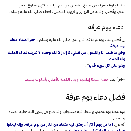
يبدأ الوقوف بعرفة من طلوع الشمس من يوم عرفة، وينتهي بطلوع الفجر ليلة
النحر، وأفضل أوقاته من الزوال إلى غروب الشمس ، لفعله صلى الله عليه وسلم.
دعاء يوم عرفة
إن أفضل دعاء يوم عرفة كما قال النبي صلى الله عليه وسلم :”
خير الدعاء دعاء
يوم عرفة،
وخير ما قلت أنا والنبيون من قبلي: لا إله إلا الله وحده لا شريك له، له الملك
وله الحمد
وهو على كل شيء قدير
” .
⇐اقرأ أيضًا:
قصة سيدنا إبراهيم وبناء الكعبة للأطفال بأسلوب بسيط
فضل دعاء يوم عرفة
يوم عرفة يوم عظيم، والدعاء فيه مستجاب وقد صح عن رسول الله -عليه الصلاة
والسلام-
أنه قال:
(ما من يوم أكثر أن يعتق فيه عتقاء من النار من يوم عرفة، وإنه ليدنوا
فيباهي بهم الملائكة سبحانه وتعالى)
، فيوم عرفة يوم عظيم، وليس في الدنيا يوم