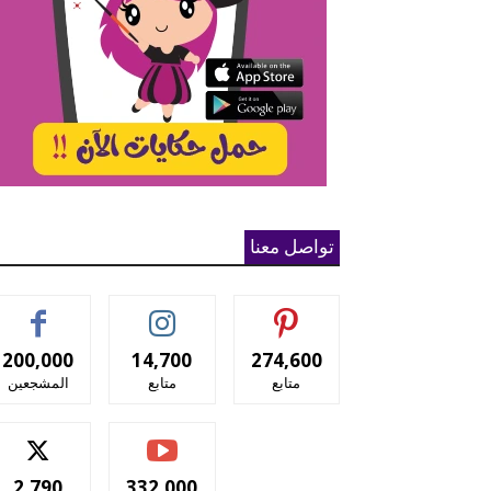
تواصل معنا
200,000
14,700
274,600
متابع
متابع
المشجعين
2,790
332,000