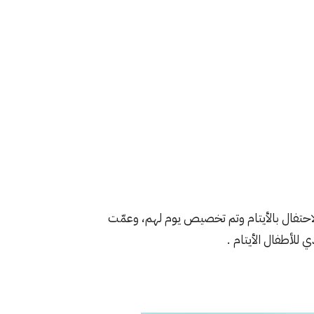
World Orph ،انطلقت فكرة الاحتفال بالأيتام وتم تخصيص يوم لهم، وعمّت
للأطفال الأيتام .