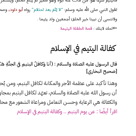
فاليتيم شرعًا هو: من مات عنه أبوه وهو صغير لم يبلغ الحلم، ويستمر 
لقول النبي صلى الله عليه وسلم:
“لا يُتْمَ بعد احتلام”
رواه
أبو داود،
وصح
ولاننسى أن نبينا خير الخلق أجمعين ولد يتيما .
⇐احك لابنك :
قصة الطفلة اليتيمة
كفالة اليتيم في الإسلام
قال الرسول عليه الصلاة والسلام : (أنا وَكافلُ اليتيمِ في الجنَّةِ هَكَذا 
[صحيح البخاري]
وهذا تأكيد على عظمة الأجر والمكانة لكافل اليتيم، ومن يُ
أن رسول الله عليه الصلاة والسلام، تعهّد لكافل اليتيم بمجاور
والكفالة هي الرعاية وحسن التعامل ومراعاة الشعور مع محاولة
اقرأ أيضًا : عن يوم اليتيم .. وكفالة اليتيم في الإسلام