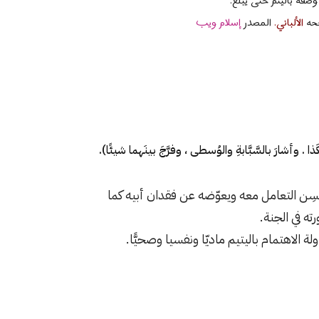
وصفه باليتم حتى يبلغ.
حه
الألباني.
المصدر
إسلام ويب
. وأشارَ بالسَّبَّابةِ والوُسطى ، وفرَّجَ بينَهما شيئًا).
حسِن التعامل معه ويعوّضه عن فقدان أبيه كما
ته في الجنة.
 الاهتمام باليتيم ماديّا ونفسيا وصحيًّا.