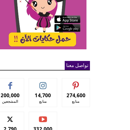
تواصل معنا
200,000
14,700
274,600
متابع
متابع
المشجعين
2,790
332,000