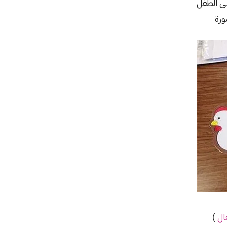
ى الطفل
رة
ال
)