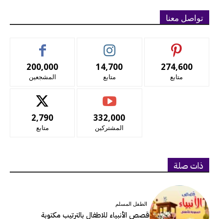
تواصل معنا
200,000
14,700
274,600
متابع
متابع
المشجعين
2,790
332,000
المشتركين
متابع
ذات صلة
الطفل المسلم
قصص الأنبياء للاطفال بالترتيب مكتوبة