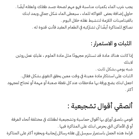
يجب شرب الماء بكميات مناسبة فهو مهم لصحة جسد طفلك ولعقله أيضًا .
حاولي إضافة بعض الفواكه للماء ، سيعطى الماء شكل جمالي ويمد ابنك
بالفيتامينات اللازمة لتنشيط عقله خلال اليوم .
نصائح للمذاكرة أيضًا أن تشاركيه في الطعام المفيد فأنتِ قدوة له .
الثبات و الاستمرار :
إذا كانت هناك مادة قد تستلزم مجهودًا مثل مادة العلوم ، عليكِ عمل روتين
لابنك
شبه يومي بشكل ثابت .
الثبات على استذكار مادة معينة في وقت معين يحقق التفوق بشكل فعّال .
اجعل ابنك يضع ورقة بها ملاحظات عند كل نقطة صعبة أو مهمة أو تحتاج لمجهود
أكثر .
ألصقي أقوال تشجيعية :
قومي بلصق أوراق بها أقوال حماسية وتشجيعية لطفلك في مختلفة أنحاء الغرفة
أو في الأماكن التي يحرص ابنك على المذاكرة فيها .
قراءة هذه الجمل باستمرار سيرسل إلى عقله رسائل إيجابية ويحفزه أكثر على المذاكرة