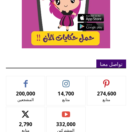
تواصل معنا
200,000
14,700
274,600
متابع
متابع
المشجعين
2,790
332,000
المشتركين
متابع