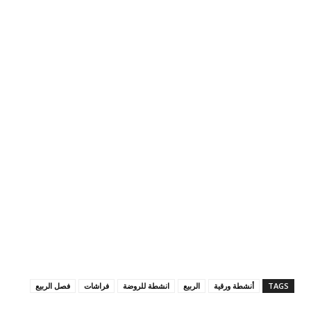
TAGS
أنشطة ورقية
الربيع
انشطة للروضة
فراشات
فصل الربيع