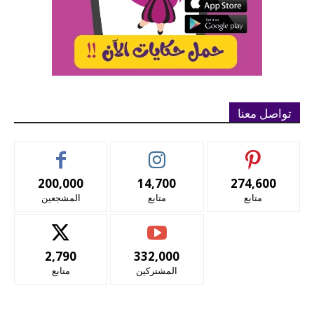
تواصل معنا
200,000
14,700
274,600
متابع
متابع
المشجعين
2,790
332,000
المشتركين
متابع