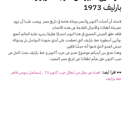
بارليف 1973
لاشك أن أحداث أكتوبر والنصر مرحلة هامة في تاريخ مصر ويجب علينا أن نزود
حصيلة أطفالنا والأجيال القادمة عن هذه الأحداث
فلقد حقق الجيش المصري في هذا اليوم انتصارًا عظيمًا يشهد عليه العالم أجمع
،وأنهى أسطورة خط بارليف التي تحطمت على أيدى جنودنا البواسل بل وشوكة
جيش العدو الذي ادعوا أنه جيشًا لايُقهر .
وهنا نضع بين أيديكم موضوع تعبير عن حرب أكتوبر و خط بارليف بحث كامل عن
حرب اكتوبر حتى نعلّم اطفالنا عن تاريخ مصر المجيد .
♥♥ اقرأ أيضا
:
قصة عن بطل من ابطال حرب اكتوبر 73 .. إسماعيل بيومى قاهر
خط بارليف