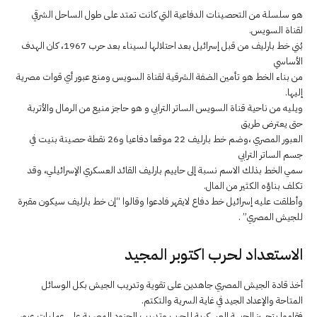
هو سلسلة من التحصينات الدفاعية التي كانت تمتد على طول الساحل الشرقي
لقناة السويس.
بُني خط بارليف من قبل إسرائيل بعد احتلالها لسيناء بعد حرب 1967، كان الهدف
الأساسي
من بناء الخط هو تأمين الضفة الشرقية لقناة السويس ومنع عبور أي قوات مصرية
إليها.
ويليه من ناحية قناة السويس الساتر الترابي و هو حاجز منيع من الرمال والأتربة
حتى يعترض طريق
العبور المصري ،وضم خط بارليف 22 موقعا دفاعيا و26 نقطة حصينة بنيت في
جسم الساتر الترابي
سمي الخط بذلك الاسم نسبة إلى حاييم بارليف القائد العسكري الإسرائيلي، وقد
تكلف بناؤه الكثير من المال.
وأطلقت عليه إسرائيل خط دفاع لايقهر فادعوا وقالوا “إن خط بارليف سيكون مقبرة
للجيش المصري” .
الاستعداد لحرب اكتوبر المجيد
أخذ قادة الجيش المصري جاهدين على تقوية وتدريب الجيش بكل الوسائل
المتاحة والإعداد الجيد في غاية السرية والتكتم.
فقاموا بتجهيز الجبهة العسكرية للحرب وتدريب الجنود المصرية على عمليات عبور