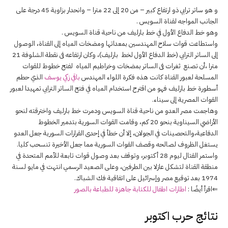
و هو ساتر ترابي ذو ارتفاع كبير – من 20 إلى 22 مترا – وانحدار بزاوية 45 درجة على
الجانب المواجه لقناة السويس .
وهو خط الدفاع الأول في خط بارليف من ناحية قناة السويس .
واستطاعت قوات سلاح المهندسين بمعداتها ومضخات المياه إلى القناة، الوصول
إلى الساتر الترابي (خط الدفاع الأول لخط بارليف)، وكان ارتفاعه فى نقطة الشلوفة 21
مترا ،أن تصنع ثغرات فى الساتر بمضخات وخراطيم المياه لفتح خطوط للقوات
المسلحة لعبور القناة كانت هذه فكرة اللواء المهندس
باقي زكي يوسف
الذي حطم
أسطورة خط بارليف فهو من اقترح استخدام المياه في فتح الساتر الترابي تمهيدا لعبور
القوات المصرية إلى سيناء.
وهاجمت مصر العدو من ناحية قناة السويس ودمرت خط بارليف واخترقته لنحو
الأراضي السيناوية بنحو 20 كم، وقامت القوات السورية بتدمير الخطوط
الدفاعية،والتحصينات في الجولان، إلا أن خطأ في إحدى القرارات السورية جعل العدو
يستغل الظروف لصالحه وقصف القوات السورية مما جعل الأخيرة تنسحب كليا.
واستمر القتال ليوم 28 أكتوبر، وتوقف بعد وصول قوات تابعة للأمم المتحدة في
منطقة القناة لتشكل عازلا بين الطرفين، وعلى الصعيد الرسمي انتهت في مايو لسنة
1974 بعد توقيع مصر وإسرائيل على اتفاقية فك الشباك.
⇐اقرأ أيضًا :
اطارات اطفال للكتابة جاهزة للطباعة بالصور
نتائج حرب اكتوبر