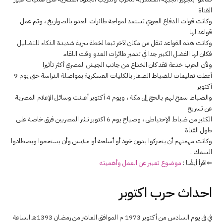
القناة
وكانت قوات الدفاع الجوي تستعد لمواجة طائرات العدو بالصواريخ ، وتم عمل
قواعد لها
وكانت هذه القواعد تنقل من مكان لآخر تبعا لخطة سرية شديدة الذكاء للتضليل
فكان لها الفضل الكبير جدا في تدمير طائرات العدو وقت اللقاء.
ولأن الحرب خدعة فقد كان الخداع من جانب الجيش المصري أكثر تأثيرا
أعطت تعليمات للضباط الصغار بالكليات العسكرية بمواصلة الدراسة حتى يوم 9
أكتوبر
والضباط سمح لهم بالحج إلى مكة ، ويوم 4 أكتوبر أعلنت وسائل الإعلام المصرية
عن تسريح
الكثير من ضباط الإحتياطى ، وصباح يوم 6 اكتوبر نشر المصريين فرق خاصة على
طول القناة
وكانت مهمتهم أن يتحركوا بدون خوذ أو أسلحة أو ملابس وأن يستحموا ويصطادوا
السمك .
⇐اقرأ أيضًا :
موضوع تعبير عن العمل وأهميته
احداث حرب اكتوبر
في فى يوم السادس من أكتوبر 1973 م الموافق العاشر من رمضان 1393هـ الساعة