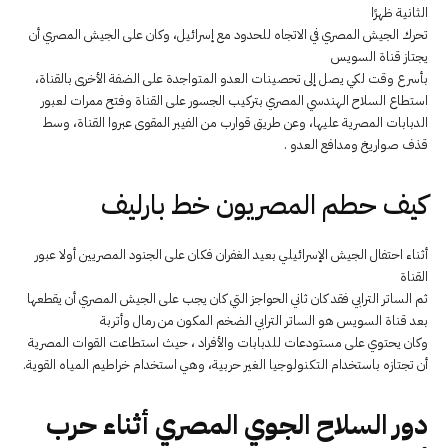
الثانية ظهرًا
تحرك الجيش المصري في الاتجاه للحدود مع إسرائيل، وكان على الجيش المصري أن
يجتاز قناة السويس
بأسرع وقت لكي يصل إلى تحصينات العدو المتواجدة على الضفة الأخرى بالقناة،
استطاع السلاح الهندسي المصري بتركيب الجسور على القناة وفتح ممرات لعبور
الدبابات المصرية عليها، وعن طريق قوارب من الفيبر المقوى عبروا القناة، وسط
قذف صواريخ ومدافع العدو .
كيف حطم المصريون خط بارليف
أثناء احتفال الجيش الإسرائيلي بعيد الغفران فكان على الجنود المصريين أولا عبور
القناة
ثم الساتر الترابي فقد كان ثاني الحواجز التي كان يجب على الجيش المصري أن يقطعها
بعد قناة السويس هو الساتر الترابي الضخم المكون من رمال وأتربة
وكان يحتوي على مستودعات للدبابات والأفراد ، حيث استطاعت القوات المصرية
أن تجتازه باستخدام التكنولوجيا الغير حربية، وهي استخدام خراطيم المياه القوية.
دور السلاح الجوي المصري أثناء حرب