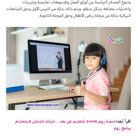
وتنوع المصادر الدراسية بين أوراق العمل وفيديوهات تعليمية وتدريبات
واختبارات مختلفة بشكل منظم. ويتم ذلك بدايًة من الدرس الأول وحتى المراجعات
النهائية بدايًة من مرحلة رياض الأطفال وحتى المرحلة الثانوية.
اقرأ أيضا:
منصة زوم zoom للتعليم عن بعد .. دليلك الشامل لاستخدام
برنامج زوم