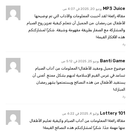
MP3 Juice
يونيو 20, 2025 في 4:07 ص
مقالة رائعة! لقد أحببت المعلومات والآداب التي تم توضيحها
للأطفال عن رمضان. من الجميل أن نتعلم كيفية تعزيز روح الصيام
والمشاركة مع الصغار بطريقة مفهومة وشيقة. شكرًا لمشاركتكم
هذه الأفكار القيمة!
رد
Banti Game
يونيو 25, 2025 في 5:12 ص
موضوع جميل ومفيد للأطفال! المعلومات عن آداب الصيام
تساعد في غرس القيم الإسلامية لديهم بشكل ممتع. أتمنى أن
يستفيد الأطفال من هذه النصائح ويستمتعوا بشهر رمضان
المبارك!
رد
101 Lottery
يوليو 4, 2025 في 6:22 ص
مقالة رائعة! المعلومات عن آداب الصيام وكيفية تعليم الأطفال
عنها مهمة جدًا. شكرًا لمشاركتكم هذه النصائح القيمة!