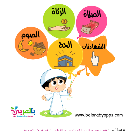
♥ اقرأ أيضا :
قصة مصورة عن
اركان
الاسلام
للاطفال :: قصة الإسلام ديني