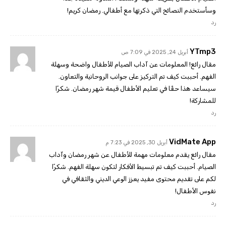
وسأستخدم النصائح التي ذكرتها مع أطفالي. رمضان كريم!
رد
YTmp3
أبريل 24, 2025 في 7:09 ص
مقال رائع! المعلومات عن آداب الصيام للأطفال واضحة وسهلة
الفهم. أحببت كيف تم التركيز على جوانب الروحانية والتعاون.
سيساعد هذا حقًا في تعليم الأطفال قيمة شهر رمضان. شكرًا
للمشاركة!
رد
VidMate App
أبريل 30, 2025 في 7:23 م
مقال رائع يقدم معلومات مهمة للأطفال عن شهر رمضان وآداب
الصيام. أحببت كيف تم تبسيط الأفكار لتكون سهلة الفهم. شكرًا
لكم على تقديم محتوى مفيد يعزز الوعي الديني والثقافي في
نفوس الأطفال!
رد