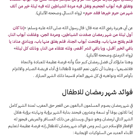
وتغلق فيه أبواب الجحيم وتغل فيه مردة الشياطين لله فيه ليلة خير من ألف
شهر من حرم خيرها فقد حرم
» (رواه النسائي وصححه الألباني).
عن أبي هريرة رضي الله عنه قال: قال رسول الله صلى الله عليه وسلم: «
إذا كان
أول ليلة من شهر رمضان صفدت الشياطين، ومردة الجن، وغلقت أبواب النار،
فلم يفتح منها باب، وفتحت أبواب الجنة، فلم يغلق منها باب، وينادي مناد: يا
باغي الخير أقبل، ويا باغي الشر أقصر، ولله عتقاء من النار، وذلك كل ليلة
»
(رواه الترمذي وصححه الألباني).
وهذا مايؤكد أن فضل رمضان كبير جدًّا وأنه فرصة عظيمة للعبادة والنجاة
فلاتضيعها ، وعلينا أن نكون نعم القدوة لأطفالنا في أداء فريضة الصيام والالتزام
بأوامر الله ونواهيه في كل شهور العام لاسيما ذلك الشهر المبارك .
فوائد شهر رمضان للاطفال
في شهر رمضان يصوم المسلمون البالغون من الفجر حتى المغرب لمدة الشهر كامل
إما ثلاثون يومًا أو تسعة وعشرون فيحدد بداية الشهر برؤية ونهايته برؤية هلال
الشهر التالي لرمضان وهو شوال ويستثنى من ذلك المسافر والمريض فيجوز له
الإفطار فالإسلام دين يُسر ومن فوائد شهر رمضان للاطفال إنه فرصة عظيمة لتعليم
الأبناء العديد من السلوكيات الإيجابية :