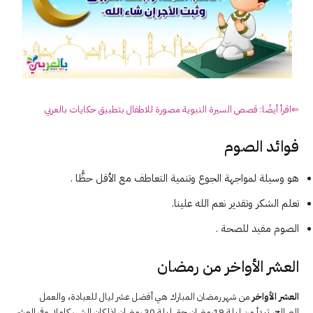
⇐اقرأ أيضًا: قصص السيرة النبوية مصورة للاطفال بتطبيق حكايات بالعربي
فوائد الصوم
هو وسيلة لمواجهة الجوع وتنمية التعاطف مع الأقل حظًّا .
تعلم الشكر وتقدير نعم الله علينا.
الصوم مفيد للصحة .
العشر الأواخر من رمضان
العشر الأواخر
من شهر رمضان المبارك هي أفضل عشر ليال للعبادة، والعمل
الصالح، تبدأ من ليلة 19رمضان حتى ليلة 30 رمضان إذا كان الشهر كاملا. وفي العشر