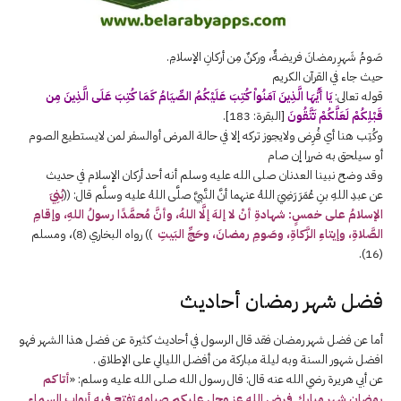
صَومُ شَهرِ رمضانَ فريضةٌ، وركنٌ مِن أركانِ الإسلامِ.
حيث جاء في القرآن الكريم
قوله تعالى:
يَا أَيُّهَا الَّذِينَ آمَنُواْ كُتِبَ عَلَيْكُمُ الصِّيَامُ كَمَا كُتِبَ عَلَى الَّذِينَ مِن
قَبْلِكُمْ لَعَلَّكُمْ تَتَّقُونَ
[البقرة: 183]
.
وكُتِب هنا أي فُرِض ولايجوز تركه إلا في حالة المرض أوالسفر لمن لايستطيع الصوم
أو سيلحق به ضررا إن صام
وقد وضح نبينا العدنان صلى الله عليه وسلم أنه أحد أركان الإسلام في حديث
عن عبدِ اللهِ بنِ عُمَرَ رَضِيَ اللهُ عنهما أنَّ النَّبيَّ صلَّى اللهُ عليه وسلَّم قال:
((
بُنِيَ
الإسلامُ على خمسٍ: شهادةِ أنْ لا إلهَ إلَّا اللهُ، وأنَّ مُحمَّدًا رسولُ اللهِ، وإقامِ
الصَّلاةِ، وإيتاءِ الزَّكاةِ، وصَومِ رمضانَ، وحَجِّ البَيتِ
))
رواه البخاري (8)، ومسلم
(16).
فضل شهر رمضان أحاديث
أما عن فضل شهر رمضان فقد قال الرسول في أحاديث كثيرة عن فضل هذا الشهر فهو
افضل شهور السنة وبه ليلة مباركة من أفضل الليالي على الإطلاق .
عن أبي هريرة رضي الله عنه قال: قال رسول الله صلى الله عليه وسلم: «
أتاكم
رمضان شهر مبارك فرض الله عز وجل عليكم صيامه تفتح فيه أبواب السماء