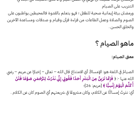
التدريب على الصيام
ورمضان بيئة إيمانية صحية للطفل ؛ فهو يتعلم بالقدوة فالمحيطين يواظبون على
الصوم والصلاة وعمل الطاعات من قراءة قرآن وقيام و صدقات ومساعدة الآخرين
والخلق الحسن .
ماهو الصيام ؟
معنى الصيام:
الصيامُ في اللغة هو: الإمساكُ أي الامتناع قال الله – تعالى – إخبارًا عن مريم – رضي
الله عنها -: ﴿
فَإِمَّا تَرَيِنَّ مِنَ الْبَشَرِ أَحَدًا فَقُولِي إِنِّي نَذَرْتُ لِلرَّحْمَنِ صَوْمًا فَلَنْ
أُكَلِّمَ الْيَوْمَ إِنْسِيًّا ﴾
[مريم: 26]؛
أي: نذرتُ إمساكًا عن الكلام، وكان مشروعًا في شريعتهم أي الصوم كان عن الكلام .