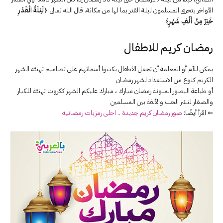
الأواخر يتحرى المسلمون ليلة القدر بما لها من مكانة. قال الله تعالى:
﴿
لَيْلَةُ الْقَدْرِ
خَيْرٌ مِنْ أَلْفِ شَهْرٍ
﴾
.
رمضان كريم للاطفال
يمكن للأم أو المعلمة أن تجعل الأطفال يكتبوا أسمائهم على تصاميم تهنئة الشهر
الكريم كنوع من الاستعداد لشهر رمضان
أو طباعة البصور الملونة رمضان مبارك ، مبارك عليكم الشهر ككروت تهنئة للكبار
والصغار لنشر الحب والألفة بين المسلمين
⇐ اقرأ أيضًا:
صور رمضان كريم جديدة .. احلى رمزيات رمضانيه