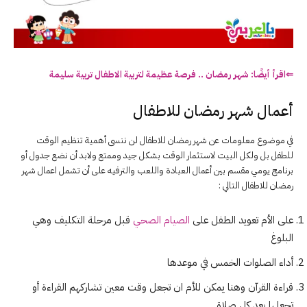
⇐اقرأ أيضًا: شهر
رمضان
..
فرصة
عظيمة
لتربية الاطفال تربية سليمة
أعمال شهر رمضان للاطفال
في موضوع معلومات عن شهر رمضان للاطفال لن ننسى أهمية تنظيم الوقت
للطفل بل ولكل البيت لاستثمار الوقت بشكل جيد وممتع ولابد أن نضع جدول أو
برنامج يومي مقسم بين أعمال العبادة واللعب والترفيه على أن تشمل اعمال شهر
رمضان للاطفال التالي :
على الأم تعويد الطفل على
الصيام الصحي
قبل مرحلة التكليف وهي
البلوغ
أداء الصلوات الخمس في موعدها
قراءة القرآن وهنا يمكن للأم ان تجعل وقت معين تشاركهم القراءة أو
تجعلها بعد كل صلاة