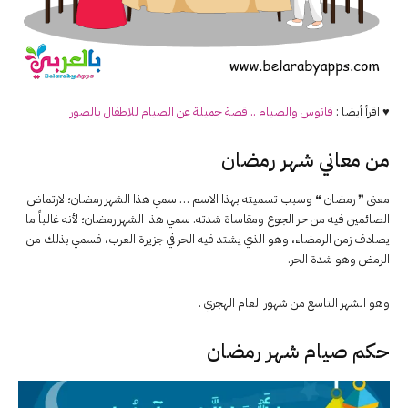
♥ اقرأ أيضا :
فانوس و
الصيام
.. قصة جميلة عن
الصيام
للاطفال بالصور
من معاني شهر رمضان
معنى ❞ رمضان ❝ وسبب تسميته بهذا الاسم … سمي هذا الشهر رمضان؛ لارتماض
الصائمين فيه من حر الجوع ومقاساة شدته. سمي هذا الشهر رمضان؛ لأنه غالباً ما
يصادف زمن الرمضاء، وهو الذي يشتد فيه الحر في جزيرة العرب، فسمي بذلك من
الرمض وهو شدة الحر.
وهو الشهر التاسع من شهور العام الهجري .
حكم صيام شهر رمضان