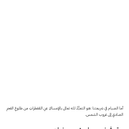
أما الصيام في شريعتنا :هو التعبُّدُ لله تعالى بالإمساكِ عنِ المُفطراتِ من طلوعِ الفجرِ
الصادقِ إلى غروب الشمس.