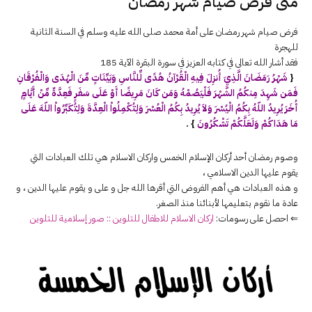
متى فرض صيام شهر رمضان
فرض صيام شهر رمضان على أمة محمد صلى الله عليه وسلم في السنة الثانية
للهجرة
فقد أشار الله تعالى في كتابه العزيز في سورة البقرة الآية 185
{
شَهْرُ رَمَضَانَ الَّذِيَ أُنزِلَ فِيهِ الْقُرْآنُ هُدًى لِّلنَّاسِ وَبَيِّنَاتٍ مِّنَ الْهُدَى وَالْفُرْقَانِ
فَمَن شَهِدَ مِنكُمُ الشَّهْرَ فَلْيَصُمْهُ وَمَن كَانَ مَرِيضًا أَوْ عَلَى سَفَرٍ فَعِدَّةٌ مِّنْ أَيَّامٍ
أُخَرَ يُرِيدُ اللّهُ بِكُمُ الْيُسْرَ وَلاَ يُرِيدُ بِكُمُ الْعُسْرَ وَلِتُكْمِلُواْ الْعِدَّةَ وَلِتُكَبِّرُواْ اللّهَ عَلَى
مَا هَدَاكُمْ وَلَعَلَّكُمْ تَشْكُرُونَ
} .
وصوم رمضان أحد أركان الإسلام الخمس واركان الاسلام هي تلك العبادات التي
يقوم عليها الدين الاسلامي ،
و هذه العبادات هي أهم الفروض التي أقرها الله جل و على و يقوم عليها الدين ، و
عادة ما نقوم بتعليمها لأبنائنا منذ الصغر.
⇐ احصل على رسومات:
اركان الاسلام للاطفال للتلوين :: صور إسلامية للتلوين