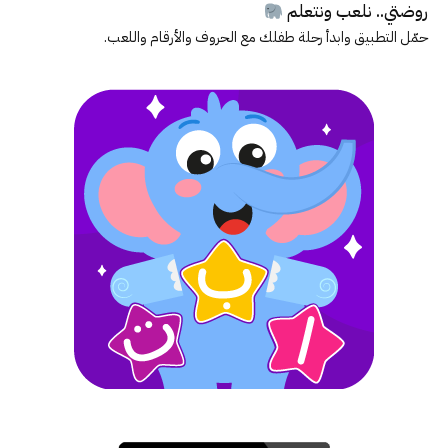
روضتي.. نلعب ونتعلم
حمّل التطبيق وابدأ رحلة طفلك مع الحروف والأرقام واللعب.