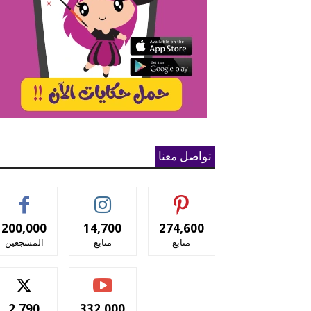
تواصل معنا
200,000
14,700
274,600
متابع
متابع
المشجعين
2,790
332,000