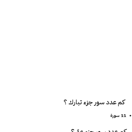
كم عدد سور جزء تبارك ؟
11 سورة
كم عدد سور جزء عمّ ؟