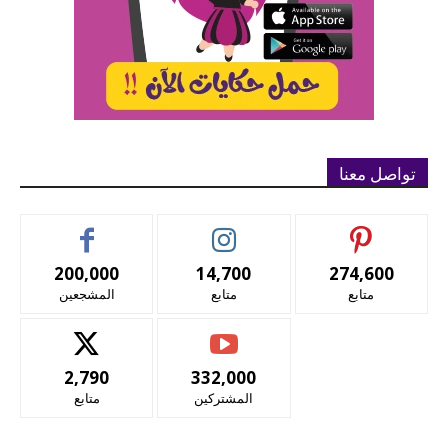
تواصل معنا
200,000
14,700
274,600
متابع
متابع
المشجعين
2,790
332,000
المشتركين
متابع