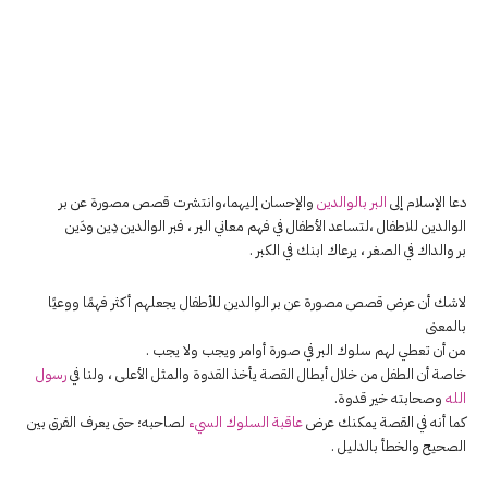
دعا الإسلام إلى
البر بالوالدين
والإحسان إليهما،وانتشرت قصص مصورة عن بر
الوالدين للاطفال ،لتساعد الأطفال في فهم معاني البر ، فبر الوالدين دِين ودَين
بر والداك في الصغر ، يرعاك ابنك في الكبر .
لاشك أن عرض قصص مصورة عن بر الوالدين للأطفال يجعلهم أكثر فهمًا ووعيًا
بالمعنى
من أن تعطي لهم سلوك البر في صورة أوامر ويجب ولا يجب .
خاصة أن الطفل من خلال أبطال القصة يأخذ القدوة والمثل الأعلى ، ولنا في
رسول
الله
وصحابته خير قدوة.
كما أنه في القصة يمكنك عرض
عاقبة السلوك السيء
لصاحبه؛ حتى يعرف الفرق بين
الصحيح والخطأ بالدليل .