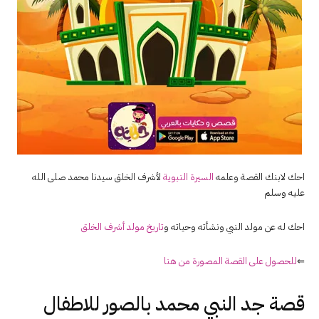
احك لابنك القصة وعلمه
السيرة النبوية
لأشرف الخلق سيدنا محمد صلى الله
عليه وسلم
احك له عن مولد النبي ونشأته وحياته و
تاريخ مولد أشرف الخلق
⇐
للحصول على القصة المصورة من هنا
قصة
جد
النبي
محمد بالصور للاطفال