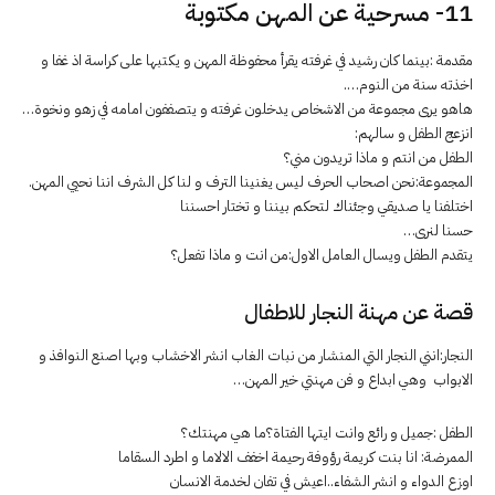
11- مسرحية عن المهن مكتوبة
مقدمة :بينما كان رشيد في غرفته يقرأ محفوظة المهن و يكتبها على كراسة اذ غفا و
اخذته سنة من النوم….
هاهو يرى مجموعة من الاشخاص يدخلون غرفته و يتصففون امامه في زهو ونخوة…
انزعج الطفل و سالهم:
الطفل من انتم و ماذا تريدون مني؟
المجموعة:نحن اصحاب الحرف ليس يغنينا الترف و لنا كل الشرف اننا نحيي المهن.
اختلفنا يا صديقي وجئناك لتحكم بيننا و تختار احسننا
حسنا لنرى…
يتقدم الطفل ويسال العامل الاول:من انت و ماذا تفعل؟
قصة عن مهنة النجار للاطفال
النجار:انني النجار التي المنشار من نبات الغاب انشر الاخشاب وبها اصنع النوافذ و
الابواب وهي ابداع و فن مهنتي خير المهن…
الطفل :جميل و رائع وانت ايتها الفتاة؟ما هي مهنتك؟
الممرضة: انا بنت كريمة رؤوفة رحيمة اخفف الالاما و اطرد السقاما
اوزع الدواء و انشر الشفاء..اعيش في تفان لخدمة الانسان