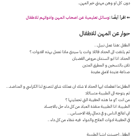
دون كل او وهن مهنتي خير المهن..
⇐ اقرأ أيضًا :
وسائل تعليمية
عن
اصحاب
المهن
وادواتهم
للاطفال
حوار عن المهن للاطفال
الطفل :هذا عمل نبيل…
ثم يلتفت الى الحداد قائلا: وانت يا سيدي ماذا تعمل بهذه الادوات.؟
الحداد: انا ابو السندان مروض القضبان
تلان بالتسخين و المطرق المتين
صناعة عتيدة لامتي مفيدة
الطفل:ما اعظمك ايها الحداد لا شك ان عملك شاق لتصنع لنا الكراسي و المناضد…
ثم يتوجه الى الطبيبة متسائلا:
من انت ؟و ما هذه الحقيبة التي تحملينها ؟
الطبيبة: انا الطبيبة منقذة العباد من كل داء حل بالاجساد
اني اعالج الناس و في دمائي رقة الاحساس…
في الحقيبة ادوات العلاج والدواء فيه شفاء من كل داء ..
الطفل :احسنت ايتها الطبيبة