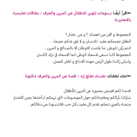
⇐اقرأ أيضًا :
رسومات تلوين
للاطفال
عن
المهن
والحرف :: بطاقات تعليمية
بالانجليزية
المجموعة و الان من اعجبك ؟ و من تختار ؟
الطفل:جميعكم مفيد للانسان و لا غنى عنكم جميعا…
انتم ركن للوطن :ما عاشت الاوطان الا بالصنائع و المهن…
المجموعة كلنا نسعى لاسعاد الوطن انما الاسعاد في ترك الكسل
وليكن رائدنا طول الزمن جودة الانتاج و اتقان العمل..
⇐احك لطفلك :
نفسك
تطلع
إيه :: قصة عن المهن والحرف مكتوبة
قدمنا لكم قصص مصورة عن المهن للأطفال
شاركنا بآرائكم ومقترحاتكم حول الموضوعات التي تهمكم لنأخذها بعين الاعتبار
منصة بالعربي نتعلم نقدم كل مفيد بكل حب فلاتنسونا من دعائكم .