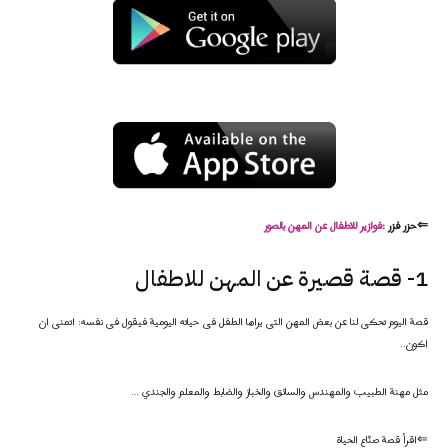
⇐حزر فزر :
فوازير للاطفال عن
المهن
بالصور
1- قصة قصيرة عن المهن للاطفال
قصة اليوم تحكى لنا عن بعض المهن التى يراها الطفل فى حياته اليومية فيقول فى نفسه: اتمنى ان
اكون..
مثل مهنة الطبيب والمهندس والسائق والخباز والضابط والمعلم والجندي …
⇐اقرأ قصة صنّاع الحياة