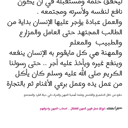
ليحقق حلمه ومستقبله في أن يكون
نافع لنفسه ولأسرته ومجتمعه .
والعمل عبادة يؤجر عليها الإنسان بداية من
الطالب المجتهد حتى العامل والمزارع
والطبيب والمعلم
والمهنة هي كل مايقوم به الإنسان ينفعه
وينفع غيره ويأخذ عليه أجر .. حتى رسولنا
الكريم صلى الله عليه وسلم كان يأكل
من عمل يده وعمل برعي الأغنام ثم بالتجارة
حفزه من خلال التشجيع والقصص وعلمه أهمية المهن والحرف في حياة الفرد والمجتمع.
⇐اقرأ لطفلك :
اوراق عمل تلوين
المهن
للاطفال .. اصحاب
المهن
وادواتهم