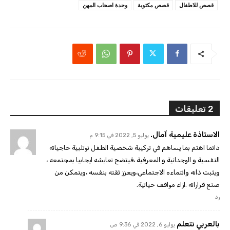
قصص للاطفال
قصص مكتوبة
وحدة اصحاب المهن
2 تعليقات
الاستاذة عليمية آمال.
يوليو 5, 2022 في 9:15 م
دائما اهتم بما يساهم في تركيبة شخصية الطفل نوتلبية حاجياته
النفسية و الوجدانية و المعرفية ،فيتضح تعايشه ايجابيا بمجتمعه ،
ويثبت ذاته وانتماءه الاجتماعي،ويعزز ثقته بنفسه ،ويتمكن من
صنع قراراته .ازاء مواقف حياتية.
رد
بالعربي نتعلم
يوليو 6, 2022 في 9:36 ص