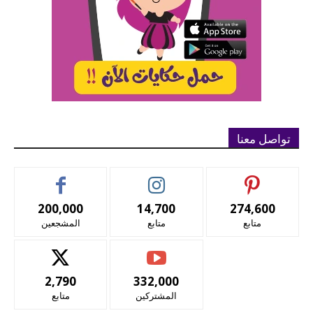
تواصل معنا
200,000
14,700
274,600
متابع
متابع
المشجعين
2,790
332,000
المشتركين
متابع