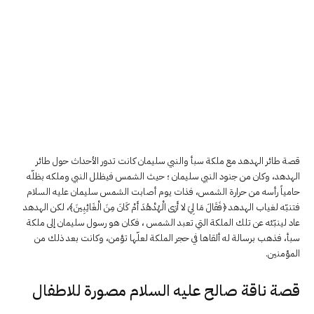
قصة طائر الهدهد مع ملكة سبأ والنبي سليمان كانت تدور الأحداث حول طائر
الهدهد، وكان من جنود النبي سليمان ؛ حيث الشمس فيظلل النبي وملكه بظلّه
حامياً رأسه من حرارة الشمس، فذات يوم أصابت الشمس سليمان عليه السلام
فتنبّه لغياب الهدهد ﴿فَقَالَ مَا لِيَ لا أَرَى الْهُدْهُدَ أَمْ كَانَ مِنَ الْغَائِبِينَ﴾، لكن الهدهد
عاد لينبّئه عن تلك الملكة التي تعبد الشمس ، فكان هو رسول سليمان إلى ملكة
سبأ، فذهب برسالة له ألقاها في حجر الملكة لعلّها تؤمن، وكانت بعد ذلك من
المؤمنين.
قصة ناقة صالح عليه السلام مصورة للاطفال