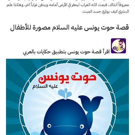
معروفاً آنذاك، فبعث الله الغراب ليحفر في الأرض أمامه ويدفن غراباً آخر، وهكذا علم
البشري كيف يواري جسد الميت.
قصة حوت يونس عليه السلام مصورة للأطفال
اقرأ قصة حوت يونس بتطبيق حكايات بالعربي