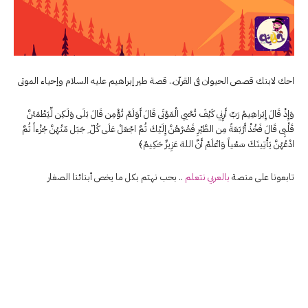
احك لابنك قصص الحيوان فى القرآن.. قصة طير إبراهيم عليه السلام وإحياء الموتى
وَإِذْ قَالَ إِبَراهِيمُ رَبِّ أَرِنِي كَيْفَ تُحْيي الْمَوْتَى قَالَ أَوَلَمْ تُؤْمِن قَالَ بَلَى وَلَـكِن لِّيَطْمَئنَّ
قَلْبِى قَالَ فَخُذْ أَرْبَعَةً مِن الطَّيْرِ فَصُرْهُنَّ إِلَيْكَ ثُمَّ اجْعَلْ عَلَى كُلّ ِ جَبَل مّنْهُنَّ جُزْءاً ثُمَّ
ادْعُهُنَّ يَأْتِينَكَ سَعْياً وَاعْلَمْ أَنَّ اللهَ عَزِيزٌ حَكِيمٌ﴾
تابعونا على منصة
بالعربي نتعلم
.. بحب نهتم بكل ما يخص أبنائنا الصغار