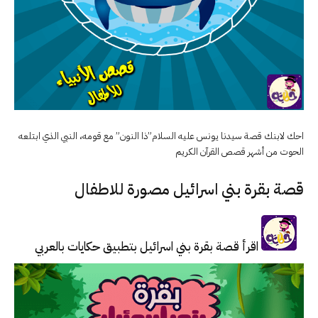
احك لابنك قصة سيدنا يونس عليه السلام”ذا النون” مع قومه، النبي الذي ابتلعه
الحوت من أشهر قصص القرآن الكريم
قصة بقرة بني اسرائيل مصورة للاطفال
اقرأ قصة بقرة بني اسرائيل بتطبيق حكايات بالعربي