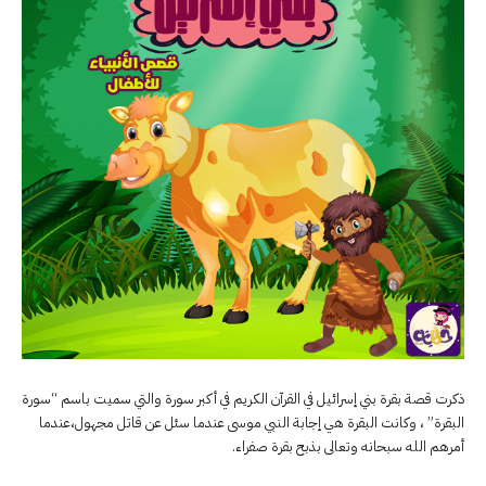
ذكرت قصة بقرة بني إسرائيل في القرآن الكريم في أكبر سورة والتي سميت باسم “سورة
البقرة” ، وكانت البقرة هي إجابة النبي موسى عندما سئل عن قاتل مجهول،عندما
أمرهم الله سبحانه وتعالى بذبح بقرة صفراء.