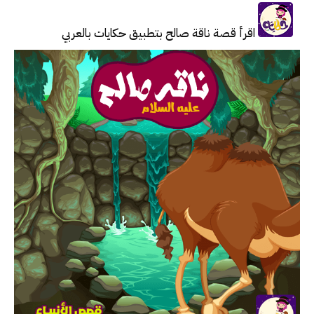
اقرأ قصة ناقة صالح بتطبيق حكايات بالعربي