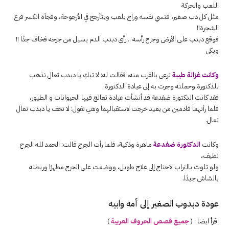
اللعب والحركة
مثل كل دب صغير، فنسي نفسه وراح يلعب ويتأرجح في الأرجوحة، وفجأة انكسر فرع
الشجرة!!
فوقع دبدب على الأرض وجرح رأسه .. رأى دبدب الدم يسيل من جرحه فخاف جدًا !!
وبكى
وكانت غزالة طيبة
ترعى بالقرب منه، فقالت له: لا تبكِ يا دبدب تعال نذهب
للدكتورة وحملته وجرت به إلى عيادة الدكتورة.
فقد كانت الدكتورة ضفدعة قد أنشأت عيادة تعالج فيها الحيوانات و الطيور،
فلما رأتهما قادمين من بعيد خرجت لاستقبالهما وهي تقول: لا تخف يا دبدب تعال
تعال.
وكانت
الدكتورة ضفدعة
ماهرة وذكية، فلما رأت الجرح قالت: الحمد لله الجرح
نظيف،
ولو تلوث بالتراب لاحتاج إلى علاج طويل، ووضعت على الجرح مطهرًا وربطته
بالشاش جيدًا.
عودة دبدوب الصغير إلى أمه وابيه
اقرأ ايضا : (
جميع قصص الحروف العربية
)