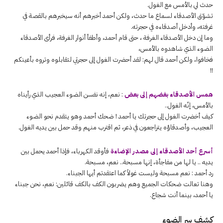
حدث لي بالأمس مع الغول.
تشوّق الأصدقاء لسماع ما حدث، ولكن أحمد أخبرهم أنه سيخبرهم بالقصة في
غرفته، وأدخل أصدقاءه في حجرته.
وما إن دخل الأصدقاء الغرفة ، حتى قام أحمد، وأطفأ أنوار الغرفة، فرأى الأصدقاء
الضوء الذي شاهدوه بالأمس،
فخافوا، ولكن أحمد قال لهم: لقد أحضرت الغول إلی حجرتي لتقابلوه وتروه بأعینكم
!!
همس الأصدقاء بغضهم إلى بعض
: نعم، إنه نفسن الضوء العجيب الذي رأيناه
بالأمس، إنّه الغول..
كيف أخضرت الغول إلى حجرتك يا أحمد ! ضحك أحمد وهو يتقدم نحو الضوء
العجيب، وأصدقاؤه يتراجعون في ذعر، ثم اقترب منهم وقد حمل بين يديه الغول.
أسرع أحد الأصدقاء إلى مصدر الإضاءة
فأوقد الكهرباء، فإذا أحمد يحمل بين
يديه .. يا لها من مفاجأة، إنها مسبحة.. نعم، مسبحة.
رد أحمد : نعم مسبحة وليست غولاً كما اعتقدتم أيها الجبناء.
وهنا تعالت ضحكات الجميع وهم يضربون الكف بالكف قائلين: نعم، نحن جبناء
يا أحمد، بينما أنت شجاع.
كشف سر الضوء