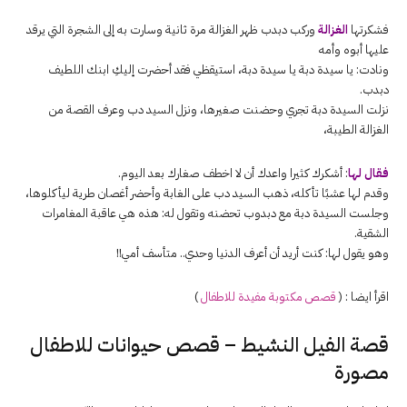
فشكرتها
الغزالة
وركب دبدب ظهر الغزالة مرة ثانية وسارت به إلى الشجرة التي يرقد
عليها أبوه وأمه
ونادت: يا سيدة دبة يا سيدة دبة، استيقظي فقد أحضرت إليكِ ابنك اللطيف
دبدب.
نزلت السيدة دبة تجري وحضنت صغيرها، ونزل السيد دب وعرف القصة من
الغزالة الطيبة،
فقال لها
: أشكرك كثيرا واعدك أن لا اخطف صغارك بعد اليوم.
وقدم لها عشبًا تأكله، ذهب السيد دب على الغابة وأحضر أغصان طرية ليأكلوها،
وجلست السيدة دبة مع دبدوب تحضنه وتقول له: هذه هي عاقبة المغامرات
الشقية.
وهو يقول لها: كنت أريد أن أعرف الدنيا وحدي.. متأسف أمي!!
اقرأ ايضا : (
قصص
مكتوبة
مفيدة للاطفال
)
قصة الفيل النشيط – قصص حيوانات للاطفال
مصورة