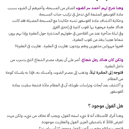
وهنا شرح لهم أحمد سر الضوء
الصادر من المسبحة، وأخبرهم أن الضوء بسبب
مادة الفوسفور المشعة التي تدخل في تركيب حبات المسبحة.
وحكاية اكتشاف مادة الفوسفور تشبه حكايتنا مع المسبحة المضيئة فقد كانت
هناك مقبرة مهجورة بها ثقوب كثيرة في إحدى القرى
وفي ليلة متأخرة عدد من الفلاحين في حقولهم المنتشرة حول المقبرة وإذا بهم يرون
شعاعا عجيبا ينفذ من ثقوب المقبرة،
فجروا مهرولين مذعورين وهم يرددون: عفاريت في المقبرة.. عفاريت في المقبرة!!
ولكن كان هناك رجل شجاع
، أصر على أن يعرف مصدر الشعاع الذي يتسرب من
داخل المقبرة.
فتوجه إلى المقبرة ليلاً
، وذهب إلى مصدر الضوء، وأمسك به، فإذا به يمُسك كومة
من العظام.
و أكتشف بعد أبحاث ودراسات طويلة، أن في العظام مادّة مُشعة سمّيت بمادة
الفوسفور.
هل الغول موجود ؟
وهنا أدرك الأصدقاء أنه لا شيء اسمه الغول، ويجب ألا نخاف من شيء، ولكن مهند
اعترض قائلاً: لا ياصديقي العزيز. الغول والعفاريت موجودة.
فتعجب زملاؤه وهم يسألون: الغول موجود ؟ ! أين يامهند؟