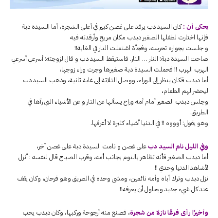
يحكى أن :
كان السيد دب يرقد على غصن كبير في أعلى الشجرة، أما السيدة دبة
فإنها اختارت لطفلها الصغير دبدب مكان مريح وأرقدته فيه
و جلست بجواره تحرسه، وفجأة اشتعلت النار في الغابة!!
صاحت السيدة دبة: النار … النار. فاستيقظ السيد دب و قال لزوجته: أسرعي أسرعي
الهرب الهرب !! فحملت السيدة دبة صغيرها وجرت وراء زوجها،
أما دبدب فكان ينظر إلى الوراء، ووصل الثلاثة إلى غابة ثانية، وذهب السيد دب
ليحضر لهم الطعام،
وجلس دبدب الصغير أمام أمه وراح يسألها عن النار و عن الأشياء التي رآها في
الطريق.
وهو يقول: أوووه !! في الدنيا أشياء كثيرة لا أعرفها.
وفي الليل نام السيد دب
على غصن و نامت السيدة دبة على غصن آخر،
أما دبدب الصغير فأنه تظاهر بالنوم بجانب أمه، وقرب الصباح قال لنفسه : أنزل
لأشاهد الدنيا وحدي !!
نزل دبدب وترك أباه وأمه نائمين، ومشى وحده في الطريق وهو فرحان، وكان يقف
عند كل شيء جديد ويحاول أن يعرفه!!
وأخيرًا رأى فرعًا نازلا من شجرة
، فصنع منه أرجوحة وركبها، وكان دبدب يحب