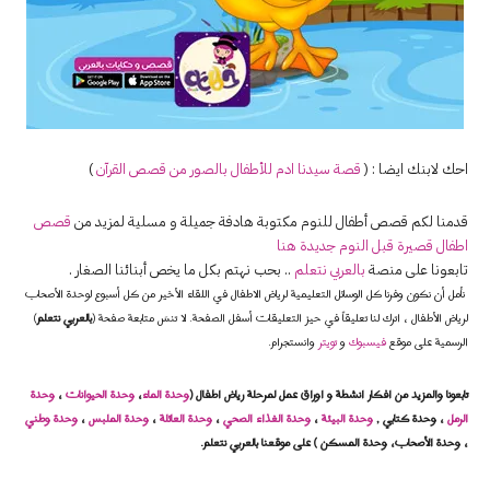
احك لابنك ايضا : (
قصة سيدنا ادم للأطفال
بالصور
من
قصص
القرآن
)
قدمنا لكم قصص أطفال للنوم مكتوبة هادفة جميلة و مسلية لمزيد من
قصص
اطفال قصيرة قبل النوم جديدة هنا
تابعونا على منصة
بالعربي نتعلم
.. بحب نهتم بكل ما يخص أبنائنا الصغار .
نأمل أن نكون وفرنا كل الوسائل التعليمية لرياض الاطفال في اللقاء الأخير من كل أسبوع لوحدة الأصحاب
لرياض الأطفال ، اترك لنا تعليقاً في حيز التعليقات أسفل الصفحة. لا تنسَ متابعة صفحة (
بالعربي نتعلم
)
الرسمية على موقع
فيسبوك
و
تويتر
وانستجرام.
تابعونا والمزيد من افكار انشطة و اوراق عمل لمرحلة رياض اطفال (
وحدة الماء
،
وحدة الحيوانات
،
وحدة
الرمل
، وحدة كتابي ,
وحدة البيئة
،
وحدة الغذاء الصحي
،
وحدة العائلة
،
وحدة الملبس
،
وحدة وطني
، وحدة الأصحاب، وحدة المسكن ) على موقعنا بالعربي نتعلم.