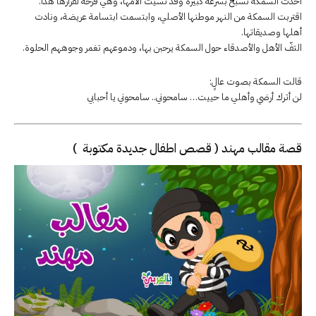
أخذت السمكة تسبح بسرعة كبيرة وقد نسيت آلامها، وهي فرحة لقرارها هذا.
اقتربت السمكة من النهر موطنها الأصلي، وابتسمت ابتسامة عريضة، ونادت
أهلها وصديقاتها.
التفّ الأهل والأصدقاء حول السمكة يرحبن بها، ودموعهم تغمر وجوههم الحلوة.
قالت السمكة بصوت عالٍ:
لن أترك أرضي وأهلي ما حييت… سامحوني.. سامحوني يا أحبابي
قصة مقالب مهند ( قصص اطفال جديدة مكتوبة )