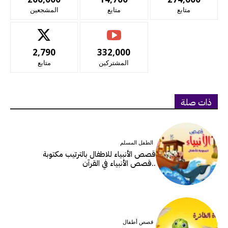
متابع
متابع
المشجعين
2,790
332,000
المشتركين
متابع
ذات صلة
الطفل المسلم
قصص الأنبياء للاطفال بالترتيب مكتوبة
..قصص الأنبياء في القرآن
قصص أطفال