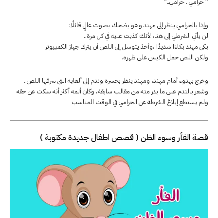
” حرامي.. حرامي..”
وإذا بالحرامي ينظر إلى مهند وهو يضحك بصوت عالٍ قائلًا:
لن يأتي الشرطي إلى هنا، لأنك كذبت عليه في كل مرة..
بكى مهند بكاءًا شديدًا ،وأخذ يتوسل إلى اللص أن يترك جهاز الكمبيوتر
ولكن اللص حمل الكيس على ظهره.
وخرج بهدوء أمام مهند، ومهند ينظر بحسرة وندم إلى ألعابه التي سرقها اللص..
وشعر بالندم على ما بدر منه من مقالب سابقة، وكان ألمه أكثر أنه سكت عن حقه
ولم يستطع إبلاغ الشرطة عن الحرامي في الوقت المناسب
قصة الفأر وسوء الظن ( قصص اطفال جديدة مكتوبة )