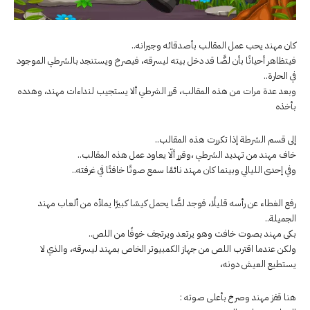
كان مهند يحب عمل المقالب بأصدقائه وجيرانه..
فيتظاهر أحيانًا بأن لصًّا قد دخل بيته ليسرقه، فيصرخ ويستنجد بالشرطي الموجود
في الحارة..
وبعد عدة مرات من هذه المقالب، قرر الشرطي ألا يستجيب لنداءات مهند، وهدده
بأخذه
إلى قسم الشرطة إذا تكررت هذه المقالب..
خاف مهند من تهديد الشرطي ،وقرر ألّا يعاود عمل هذه المقالب..
وفي إحدى الليالي وبينما كان مهند نائمًا سمع صوتًا خافتًا في غرفته..
رفع الغطاء عن رأسه قليلًا، فوجد لصًّا يحمل كيسًا كبيرًا يملأه من ألعاب مهند
الجميلة..
بكى مهند بصوت خافت وهو يرتعد ويرتجف خوفًا من اللص..
ولكن عندما اقترب اللص من جهاز الكمبيوتر الخاص بمهند ليسرقه، والذي لا
يستطيع العيش دونه،
هنا قفز مهند وصرخ بأعلى صوته :