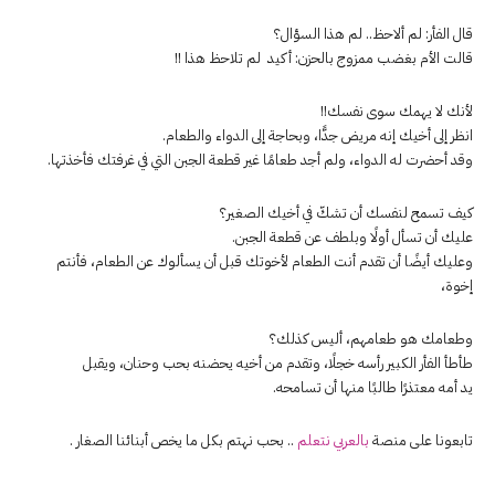
قال الفأر: لم ألاحظ.. لم هذا السؤال؟
قالت الأم بغضب ممزوج بالحزن: أكيد لم تلاحظ هذا !!
لأنك لا يهمك سوى نفسك!!
انظر إلى أخيك إنه مريض جدًّا، وبحاجة إلى الدواء والطعام.
وقد أحضرت له الدواء، ولم أجد طعامًا غير قطعة الجبن التي في غرفتك فأخذتها.
كيف تسمح لنفسك أن تشكّ في أخيك الصغير؟
عليك أن تسأل أولًا وبلطف عن قطعة الجبن.
وعليك أيضًا أن تقدم أنت الطعام لأخوتك قبل أن يسألوك عن الطعام، فأنتم
إخوة،
وطعامك هو طعامهم، أليس كذلك؟
طأطأ الفأر الكبير رأسه خجلًا، وتقدم من أخيه يحضنه بحب وحنان، ويقبل
يد أمه معتذرًا طالبًا منها أن تسامحه.
تابعونا على منصة
بالعربي نتعلم
.. بحب نهتم بكل ما يخص أبنائنا الصغار .