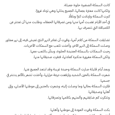
كانت السمكة الصغيرة حلوة جميلة.
ولكنها كانت معتزة بجمالها، الجميع يدللها وهي تزداد غرورًا.
كبرت السمكة وازدادت كبرًا ودلالًا.
في أحد الأيام غضبت أمها منها ومن تصرفاتها الحمقاء، وطلبت منها أن تعتذر عن
اللامبالاة التي تتصرف بها.
تضايقت السمكة من كلام أمها، وقررت أن تغادر النهر الذي تعيش فيه، إلى نهر مجاور.
وصلت السمكة إلى النهر الآخر، وأخذت تلعب مع السمكات الأخريات.
رحبت السمكات بالسمكة الجديدة الحلوة، وبدأن باللعب معها.
ولكن السمكة مغرورة متكبرة كعادتها، فنفرت صديقاتها منها.
وبعد أيام قليلة صارت السمكة وحيدة غريبة وقد ابتعد الجميع عنها.
شعرت السمكة بالحزن الشديد وارتفعت درجة حرارتها، وأخذت تشعر بالألم ينتشر في
جسمها.
فكرت السمكة بحالها وما وصلت إليه، وشعرت بالحنين إلى موطنها الأصلي، وإلى
أهلها وصديقاتها.
وتذكرت كم ضايقتهم وآلمتهم بكلامها وتصرفاتها.
بكت السمكة وقررت العودة إلى موطنها وأهلها.