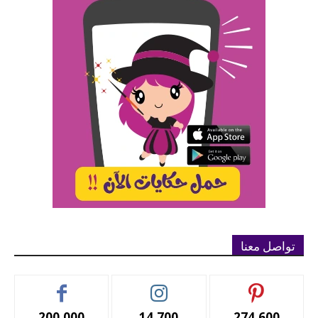
تواصل معنا
200,000
14,700
274,600