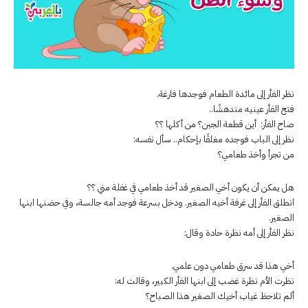
نظر الفأر إلى مائدة الطعام فوجدها فارغة.
فتح الفأر عينيه مندهشًا..
صاح الفأر: أين قطعة الجبن؟ من أكلها ؟؟
نظر إلى الباب فوجده مغلقًا بإحكام.. سأل نفسه:
من تجرأ وأخذ طعامي؟
هل يمكن أن يكون أخي الصغير قد أخذ طعامي في غفلة مني ؟؟
انطلق الفأر إلى غرفة أخيه الصغير. ودخل بسرعة فوجد أمه جالسة، وفي حضنها ابنها
الصغير.
نظر الفأر إلى أمه نظرة حادة وقال:
أخي هذا قد سرق طعامي دون علمي.
نظرت الأم نظرة غضب إلى ابنها الفأر الكبير، وقالت له:
ألم تلاحظ غياب أخيك الصغير هذا الصباح؟