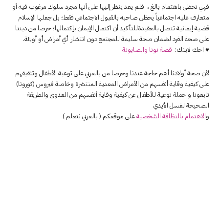
فهي تحظى باهتمام بالغ ، فلم يعد ينظر إليها على أنها مجرد سلوك مرغوب فيه أو
متعارف عليه اجتماعياً يحظى صاحبه بالقبول الاجتماعي فقط؛ بل جعلها الإسلام
قضية إيمانية تتصل بالعقيدةللتأكيد أن اكتمال الإيمان بإكتمالها؛ حرصا من ديننا
على صحة الفرد لضمان صحة سليمة للمجتمع دون انتشار أي أمراض أو أوبئة.
♥ احك لابنك:
قصة نونا والصابونة
لأن صحة أولادنا أهم حاجة عندنا وحرصا من بالعربي على توعية الأطفال وتثقيفهم
على كيفية وقاية أنفسهم من الأمراض المعدية المنتشرة وخاصة فيروس (كورونا)
تابعونا و
حملة توعية للأطفال عن كيفية وقاية أنفسهم من العدوى والطريقة
الصحيحة لغسل الأيدي
و
الاهتمام بالنظافة الشخصية
على موقعكم (
بالعربي نتعلم
)