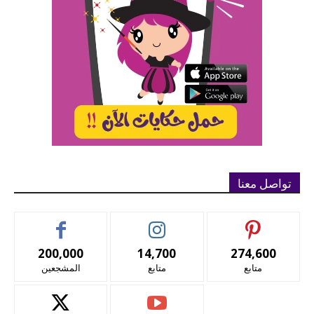
تواصل معنا
200,000
14,700
274,600
متابع
متابع
المشجعين