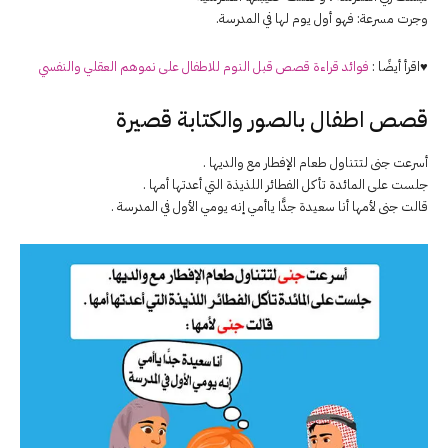
وجرت مسرعة: فهو أول يوم لها في المدرسة.
♥اقرأ أيضًا :
فوائد قراءة قصص قبل النوم للاطفال على نموهم العقلي والنفسي
قصص اطفال بالصور والكتابة قصيرة
أسرعت جنى لتتناول طعام الإفطار مع والديها .
جلست على المائدة تأكل الفطائر اللذيذة التي أعدتها أمها .
قالت جنى لأمها أنا سعيدة جدًّا ياأمي إنه يومي الأول في المدرسة .