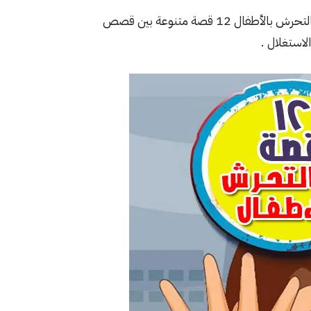
جبنالكم قصص اطفال مصورة بتطبيق حكايات بالعربي عن التحرش بالأطفال 12 قصة متنوعة بين قصص
استغلال .