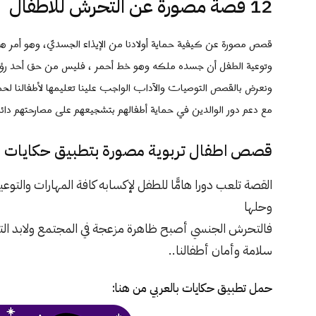
12 قصة مصورة عن التحرش للاطفال
قصص مصورة عن كيفية حماية أولادنا من الإيذاء الجسديّ، وهو أمر هامّ
وتوعية الطفل أن جسده ملكه وهو خط أحمر ، فليس من حق أحد رؤيته
ونعرض بالقصص التوصيات والآداب الواجب علينا تعليمها لأطفالنا لح
مع دعم دور الوالدين في حماية أطفالهم بتشجيعهم على مصارحتهم دائم
قصص اطفال تربوية مصورة بتطبيق حكايات با
القصة تلعب دورا هامًّا للطفل لإكسابه كافة المهارات والتو
وحلها
فالتحرش الجنسي أصبح ظاهرة مزعجة في المجتمع ولابد الت
سلامة وأمان أطفالنا..
حمل تطبيق
حكايات بالعربي
من هنا: