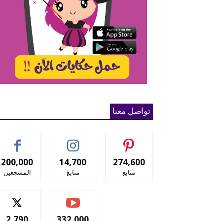
تواصل معنا
200,000
14,700
274,600
متابع
متابع
المشجعين
2,790
332,000