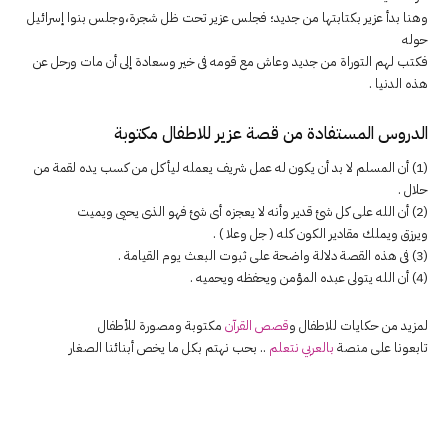
وهنا بدأ عزير بكتابتها من جديد؛ فجلس عزير تحت ظل شجرة،وجلس بنوا إسرائيل
حوله
فكتب لهم التوراة من جديد وعاش مع قومه فى خير وسعادة إلى أن مات ورحل عن
هذه الدنيا .
الدروس المستفادة من قصة عزير للاطفال مكتوبة
(1) أن المسلم لا بد أن يكون له عمل شريف يعمله ليأكل من كسب يده لقمة من
حلال .
(2) أن الله على كل شئ قدير وأنه لا يعجزه أى شئ فهو الذى يحيى ويميت
ويرزق ويملك مقادير الكون كله ( جل وعلا ) .
(3) فى هذه القصة دلالة واضحة على ثبوت البعث يوم القيامة .
(4) أن الله يتولى عبده المؤمن ويحفظه ويحميه .
لمزيد من حكايات للاطفال و
قصص القرآن
مكتوبة ومصورة للأطفال
تابعونا على منصة
بالعربي نتعلم
.. بحب نهتم بكل ما يخص أبنائنا الصغار