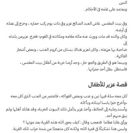
الدين
ويعتمد على علمه فى الأحكام .
وفي بيت المقدس عاش العبد الصالح عزير وفي ذات يوم ركب حماره ، وخرج إلى عمله
في أرضه.
وكان والده قد مات وورث عنه ماله مقامه ومكانته في القوم؛ فخرج عزيرمن بلدته
إلى
ضاحية بها مزرعته ، وكان لعزير هناك بستان من كروم العنب ، وبعض أشجار
الفاكهة .
وبينما هو في الطريق والجو حار ، وجد أرضا خربة من أطلال بيت المقدس ،
فاستظل بظل أحد جدرانها .
قصة عزير للأطفال
كان معه سلة فيها تين و عنب وبعض الفواكه ، فاعتصر من العنب الذى كان معه
،وأخرج خبزا يابسا ليبلله ويأكله
وأسند رجليه إلى الحائط، وأخذ عزير يتأمل تلك البيوت الخربة، وقد هلك أهلها ولم
يبق منهم أحد .
ورأى بقايا عظاما فتعجب وقال : كيف يحيى الله هذه القرية بعد موتها ؟
وليس هذا تشكيكًا فى قدرة الله؛ ولكنه كان متعجبًا من شدة خراب تلك القرية .