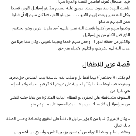
فهيا أصدقائي نعرف تفاصيل القصة والعبرة منها :
عاشت اليهود بعد موت سيدنا موسى عليه السلام ملأ بنو إسرائيل الأرض فسادا
وكان الله تعالى يبعث إليهم الأنبياء … النبى تلو الآخر ، فما كان منهم إلا أن قتلوا
ممن انبيائهم ماقتلوا
وكذبوا منهم من كذبوا ؛فبعث الله تعالى عليهم أحد ملوك الفرس وهو بخنتصر
الذى قتل الكثير من بني إسرائيل.
والكثير من حفظة التوراة ، وجعل منهم خدما وعبيدا للفرس ، وكان هذا جرءًا من
عقاب الله لهم لكفرهم، وقتلهم الأنبياء بغير حق .
قصة عزير للاطفال
لم يكتفي (( بخنتصر )) بهذا فقط بل وصلت يده الفاسدة بيت المقدس حتى دمرها
وجنوده فجعلوها حطاما وكأنها خاوية على عروشها لا أثر فيها لحياة ولا بناء، إنما
هي بقايا من
السقوف متساقطة على الجدران ،و العظام البالية المتناثرة من بقايا جثث القتلى
من بنى إسرائيل، فلا يملك من يراها سوى الحسرة على ما تهدم منها …
.. وكان (( عزير )) شابا من (( بنى إسرائيل )) ، نشأ على التقوى والعبادة وحسن الصلة
بالله تعالى
وتفقه وتعلم وحفظ التوراة من أبيه حتى برز بين الناس، وأصبح من أهم رجال