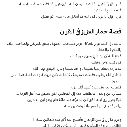
قال : فإنى أنا عزير . قالت : سبحان الله ! فإن عزيرا قد فقدناه منذ مائة سنة
فلم نسمع له بذكر !
قال : فإنى أنا عزير ، كان الله قد أماتنى مائة سنة ، ثم بعثني !
قصة حمار العزيز في القران
قالت : إن كنت عُزير فقد كان عزير مستجاب الدعوة ، يدعو للمريض ولصاحب البلاء
بالعافية والشفاء
فادع الله أن يرد عليّ بصرى حتى أراك ،
فإن كنت عزيرا عرفتك .
فدعا ربه ،فعاد إليها بصرها ، وأخذ بيدها وقال : انهضي بإذن الله
فأطلق الله رجلها ، فقامت صحيحة ، كأنما لم تكن مريضة ولا صاحبة هذا السن
العجوز .
فنظرت إليه ،فقالت : أشهد أنك عزير .
فسألها عن ولده ، فانطلقت معه إلى المجلس الذى يجتمع فيه أهل القرية …
فإذا بعزير يرى ابنه الذى كان قد تركه منذ مائة عام وهو ابن العشرين …
يراه وقد بلغ من العمر مائة وعشرين سنة …
وعزير ما زال فى سن الأربعين فأصبح ابنه أكبر منه بثمانين سنة !!!
فقالت لهم هذه المرأة هذا عزير قد جاءكم ، فكذبها الناس