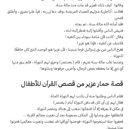
وقالوا : كيف ذلك فعزير قد مات منذ مائة سنة.
فقالت : أناجارية منزلهم العمياء المريضة ،وقد دعا لى ربه ، فردّ عليّ بصرى ، وأطلق
قدمي.
فقد أماته الله مائة سنة ، ثم بعثه .
فنهض الناس وأقبلوا إليه فنظر إليه ابنه ،
وقال : كانت لأبي شامة سوداء بين كتفيه !
فكشف عن كتفيه ، فإذا هو عزير !
ففرح الناس من بنى إسرائيل فرحا شديدا ؛ لأن عزيرا هو الوحيد الذى كان حافظًا
للتوراة ..
وعندما غاب مائة سنة عنهم ، قام ( بخنتصر ) وحرق لهم التوراة ، فلم يبق منها
أي شي إلا ما يحفظه بعض الرجال، وآخرين حرفوها وبدلوها .
قصة حمار عزير من قصص القرآن للأطفال
فقام الناس وطلبوا منه أن يكتب لهم التوراة كاملة .
فقال لهم :إن أبى كان قد دفن التوراة أيام ( بختصر )
في مكان لا يعرفه إلا أنا فتعالوا نذهب إلى هناك ونحضر التوراة .
فانطلقوا حتى وصلوا إلى المكان بصعوبة بعد أن تغيرت معالم القرية …
فحفروا حتة استخرجوا التوراة؛ فوجدوا أوراقها قد تعفنت وتغيرت معالمها فحزنوا
حزنا شديدا .