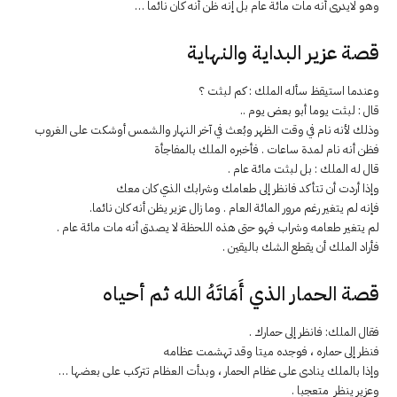
وهو لايدرى أنه مات مائة عام بل إنه ظن أنه كان نائما …
قصة عزير البداية والنهاية
وعندما استيقظ سأله الملك : كم لبثت ؟
قال : لبثت يوما أبو بعض يوم ..
وذلك لأنه نام في وقت الظهر وبُعث في آخر النهار والشمس أوشكت على الغروب
فظن أنه نام لمدة ساعات . فأخبره الملك بالمفاجأة
قال له الملك : بل لبثت مائة عام .
وإذا أردت أن تتأكد فانظر إلى طعامك وشرابك الذي كان معك
فإنه لم يتغير رغم مرور المائة العام . وما زال عزير يظن أنه كان نائما.
لم يتغير طعامه وشراب فهو حتى هذه اللحظة لا يصدق أنه مات مائة عام .
فأراد الملك أن يقطع الشك باليقين .
قصة الحمار الذي أَمَاتَهُ الله ثم أحياه
فقال الملك: فانظر إلى حمارك .
فنظر إلى حماره ، فوجده ميتا وقد تهشمت عظامه
وإذا بالملك ينادى على عظام الحمار ، وبدأت العظام تتركب على بعضها …
وعزير ينظر متعجبا .