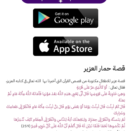
قصة حمار العزير
قصة عزير للاطفال مكتوبة من قصص القرآن التي أخبرنا بها الله تعالى فى كتابه العزيز،
فقال تعالى :
أَوْ كَالَّذِي مَرَّ عَلَى قَرْيَةٍ
وَهِيَ خَاوِيَةٌ عَلَى عُرُوشِهَا قَالَ أَنَّى يُحْيِي هَذِهِ اللَّهُ بَعْدَ مَوْتِهَا فَأَمَاتَهُ اللَّهُ مِاْئَةَ عَامٍ ثُمَّ
بَعَثَهُ
قَالَ كَمْ لَبِثْتَ قَالَ لَبِثْتُ يَوْمًا أَوْ بَعْضَ يَوْمٍ قَالَ بَلْ لَبِثْتَ مِاْئَةَ عَامٍ فَانْظُرْ إِلَى طَعَامِكَ
وَشَرَابِكَ
لَمْ يَتَسَنَّهْ وَانْظُرْ إِلَى حِمَارِكَ وَلِنَجْعَلَكَ آَيَةً لِلنَّاسِ وَانْظُرْ إِلَى الْعِظَامِ كَيْفَ نُنْشِزُهَا
ثُمَّ نَكْسُوهَا لَحْمًا فَلَمَّا تَبَيَّنَ لَهُ قَالَ أَعْلَمُ أَنَّ اللَّهَ عَلَى كُلِّ شَيْءٍ قَدِيرٌ
(259)