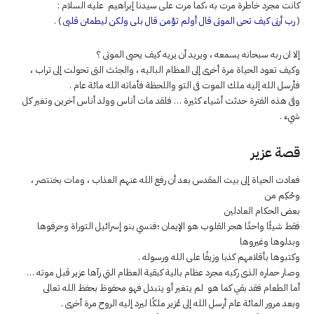
كانت مجرد خاطرة مرت به ،كما مرت على سيدنا إبراهيم عليه السلام :
(
رب أرنى كيف تحى الموتى قال أولم تؤمن قال بلى ولكن ليطمئن قلبى
) .
إلا ان ربه سبحانه يسمعه ، ويريد أن يريه كيف يحيى الموتى ؟
وكيف تعود الحياة مرة أخرى إلى العظام الباليه ، والجثث التى تحولت إلى تراب ،
فأرسل الله إليه ملك الموت فى التو واللحظة فأماته الله مائة عام .
وفى هذه الفترة حدثت أشياء كثيرة … فلقد مات أناس وولد أناس آخرين وتغير كل
شيء .
قصة عزير
فعادت الحياة إلى بيت المقدس بعد أن رفع الله عنهم العذاب ، ومات بخنتصر ،
وحُكِم من
بعض الحكام العادلين
فقط شيئًا واحدًا هجر القلوب هو الإيمان ؛فنسي بنو إسرائيل التوراة وحرفوها
وبدلوها وغيروها
وكتبوها بأقلامهم كذبا وزيفًا على الله ورسوله .
وصار حماره الذى ركبه مجرد عظام بالية كبقية العظام التي رآها عزير قبل موته …
أما الطعام فقد بقي كما هو لم يتغير أو يتبدل فهو محفوظ بحفظ الله تعالى
وبعد مرور المائة عام أرسل الله إلى عُزير ملكًا ليرد إليه الروح مرة أخرى .