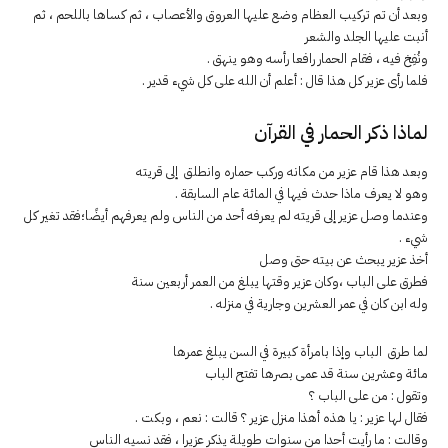
وبعد أن تم تركيب العظام وضع عليها العروق والأعصاب ، ثم كساها باللحم ، ثم
أنبت عليها الجلد والشعر
ونُفِخ فيه ، فقام الحمار رافعا رأسه وهو ينهق .
فلما رأى عزير كل هذا قال : أعلم أن الله على كل شيء قدير .
لماذا ذكر الحمار في القرآن
وبعد هذا قام عزير من مكانه وركب حماره وانطلق إلى قريته
وهو لا يعرف ماذا حدث فيها في المائة عام السابقة .
وعندما وصل عزير إلى قريته لم يعرفه أحد من الناس ولم يعرفهم أيضًا؛فقد تغير كل
شيء .
أخذ عزير يبحث عن بيته حتى وصل
فطرق على الباب ،وكان عزير وقتها يبلغ من العمر أربعين سنة
وله ابن كان في عمر العشرين وجارية في منزله .
لما طرق الباب وإذا بامرأة كبيرة في السن يبلغ عمرها
مائة وعشرين سنة قد عمى بصرها تفتح الباب
وتقول : من على الباب ؟
فقال لها عزير : يا هذه أهذا منزل عزير ؟ قالت : نعم ، وبكت .
وقالت : ما رأيت أحدا من سنوات طويلة يذكر عزيرا ، فقد نسيه الناس