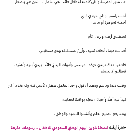
جاء مدير المدرسة وألقى كلمته للأطفال قائلًا : هي لنا دار ! … فمن هي ياصغار
أجاب باسم : وطني حبه في قلبي
أحميه كجوهرة أو ماسة
تحتضنني أرضه ويرعاني كأم
أضافت ديما : أقطف ثماره ، وأزرع لمستقبله وهو مستقبلي
قاطعها معاذ مرتدي خوذة المهندس وأدوات البنائي قائلًا : بيدي أبنيه وأعمّره ،
فيظللني كالسماء
وقفت ديما وباسم ومعاذ في قول واحد : يعلّمني صغيرًا ؛ لأعمل فيه وله عندما أكبر
نهنأ فيه أهلًا وأحبابًا ؛ فحبّه يوحّدنا لحمايته .
وهنا رفع الجميع العلم وأنشدوا النشيد والوطني ….
♥اقرأ أيضًا:
انشطة تلوين اليوم الوطني السعودي للاطفال .. رسومات مفرغة