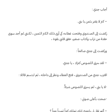
أجاب جدي :
– كنز لا يقدر بثمن يا بني .
ركضت إلى الصندوق وفتحت غطاءه كي أرى ذلك الكنز الثمين ، لكنني لم أجد سوى
حفنة من تراب وكتاب صغير، خفق قلبي بقوة ،
وركضت إلى جدي صائحاً :
– لقد سرق اللصوص كنزك ، يا جدي.
اقترب جدي من الصندوق ، فتح الغطاء ونظر إلى داخله ، ثم ابتسم قائلا :
-لا يا بني ، لم يسرق اللصوص شيئأً.
-صحت بأعلى صوتي :
– ألم تقل لي ياجدي إنك تملك كنزاً ثميناً جداً ؟