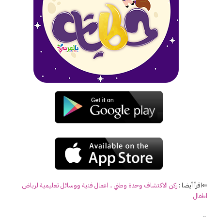
⇐اقرأ أيضا :
ركن الاكتشاف وحدة وطني .. اعمال فنية ووسائل تعليمية لرياض
اطفال