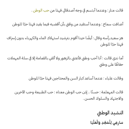
قالت منار : وعندما أبتسم قي وجه أصدقائي فهذا من
حب الوطن
.
أضافت سماح : وعندما أستقيد من وقتي بأن أقضيه فيما يفيد فهذا حبّا للوطن
هز سعيد رأسه وقال : أيضًا حينا أقوم بترشيد استهلاك الماء والكهرباء بدون إسراف
فهذا حبّا للوطن
أما ندى قالت : أنا أحب وطني فأعتني بالزهور ولا ألقي بالقمامة إلا قي سلة المهملات
حفاظًا على وطني
وقالت علياء : عندما أساعد كبار السن والمحتاجين فهذا حبّا للوطن
قالت المهعلمة : حسنًا .. إذن حب الوطن معناه : حب الطبيعة وحب الآخرين
والاجتهاد والسلوك الحسن .
النشيد الوطني
سَارِعِي لِلْمَجْدِ وَالْعَلْيَا