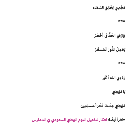
مَجِّدِي لِخَالِقِ السَّمَاء
***
وَارْفَعِ الخَفَّاقَ أَخْضَرْ
يَحْمِلُ النُّورَ الْمُسَطَّرْ
***
رَدّدِي الله أكْبَر
يَا مَوْطِنِي
مَوْطِنِي عِشْتَ فَخْرَ الْمسلِمِين
♥اقرأ أيضًا:
افكار لتفعيل اليوم الوطني السعودي في المدارس