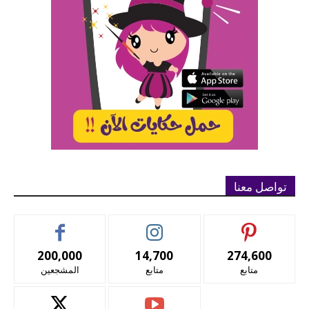
تواصل معنا
200,000
14,700
274,600
متابع
متابع
المشجعين