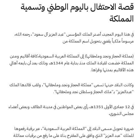
قصة الاحتفال باليوم الوطني وتسمية
المملكة
في هذا اليوم المجيد، أصدر الملك المؤسس “عبد العزيز آل سعود”، رحمه الله،
مرسوماً ملكياً يقضي بتحويل اسم المملكة من
(مملكة الحجاز ونجد وملحقاتها) إلى المملكة العربية السعودية،كافة أقاليم ومدن
المملكة خضعت لقيادة الملك منذ بداية عام 1344هـ، وذلك بعد أن بايعه أهالي
هذه الأقاليم بمدنها وقراها.
وكانت البلاد حينها تسمى “مملكة الحجاز ونجد وملحقاتها”، ولقب قائدها الملك
“عبدالعزيز” بـ”ملك الحجاز وسلطان نجد وملحقاتها”.
في 12 جمادى الأولى 1351هـ، رأى بعض المواطنين في مدينة الطائف وبعض أعضاء
مجلس الشورى،
ضرورة تحويل مسمى البلاد إلى “المملكة العربية السعودية”، عبر برقية رفعوها
للملك “عبد العزيز” الذي وافق على المقترح بناءً على ما رفع من برقيات مماثلة