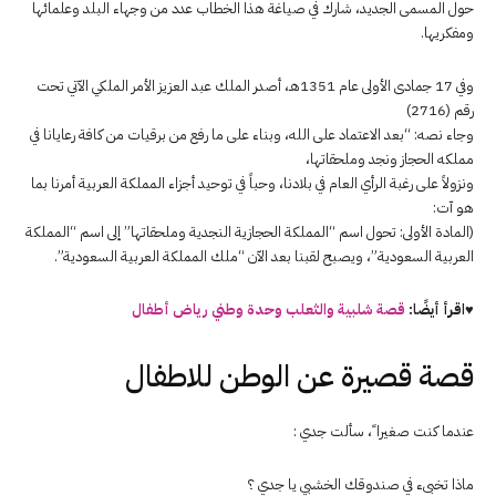
حول المسمى الجديد، شارك في صياغة هذا الخطاب عدد من وجهاء البلد وعلمائها
ومفكريها.
وفي 17 جمادى الأولى عام 1351هـ، أصدر الملك عبد العزيز الأمر الملكي الآتي تحت
رقم (2716)
وجاء نصه: “بعد الاعتماد على الله، وبناء على ما رفع من برقيات من كافة رعايانا في
مملكه الحجاز ونجد وملحقاتها،
ونزولاً على رغبة الرأي العام في بلادنا، وحباً في توحيد أجزاء المملكة العربية أمرنا بما
هو آت:
(المادة الأولى: تحول اسم “المملكة الحجازية النجدية وملحقاتها” إلى اسم “المملكة
العربية السعودية”، ويصبح لقبنا بعد الآن “ملك المملكة العربية السعودية”.
♥اقرأ أيضًا:
قصة شلبية والثعلب وحدة وطني رياض أطفال
قصة قصيرة عن الوطن للاطفال
عندما كنت صغيرا ً، سألت جدي :
ماذا تخبىء في صندوقك الخشبي يا جدي ؟