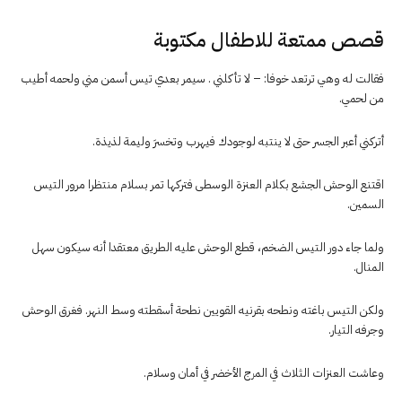
قصص ممتعة للاطفال مكتوبة
فقالت له وهي ترتعد خوفا: – لا تأكلني . سيمر بعدي تيس أسمن مني ولحمه أطيب
من لحمي.
أتركني أعبر الجسر حتى لا ينتبه لوجودك فيهرب وتخسرَ وليمة لذيذة.
اقتنع الوحش الجشع بكلام العنزة الوسطى فتركها تمر بسلام منتظرا مرور التيس
السمين.
ولما جاء دور التيس الضخم، قطع الوحش عليه الطريق معتقدا أنه سيكون سهل
المنال.
ولكن التيس باغته ونطحه بقرنيه القويين نطحة أسقطته وسط النهر. فغرق الوحش
وجرفه التيار.
وعاشت العنزات الثلاث في المرج الأخضر في أمان وسلام.