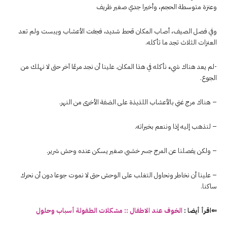
وعنزة متوسطة الحجم، وأخيرا جدي صغير ظريف
وفي فصل الصيف، أصاب المكان قحط شديد، فجفت الأعشاب ويبست ولم تعد
العنزات الثلاث تجد ما تأكله.
-لم يعد هناك شيء نأكله في هذا المكان. علينا أن نجد مرعًا آخر حتى لا نهلك من
الجوع.
– هناك مرج غني بالأعشاب اللذيذة على الضفة الأخرى من النهر.
– لنذهب إليه إذا وننعم بخيراته.
– ولكن يفصلنا عن المرج جسر خشبي صغير يسكن عنده وحش شرير.
– علينا أن نخاطر ونحاول التغلب على الوحش حتى لا نموت جوعا دون أن نحرك
ساكنا.
⇐اقرأ أيضا :
الخوف عند الاطفال :: مشكلات الطفولة أسباب وحلول