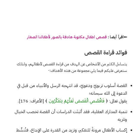
⇐اقرأ أيضا :
قصص اطفال مكتوبة هادفة بالصور لأطفالنا الصغار
فوائد قراءة القصص
يتساءل الكثير من الأشخاص عن الهدف من قراءة القصص لأطفالهم، ولذلك
سنعرض عليكم فيما يلي مجموعة من هذه الأهداف:-
القصة أسلوب تربويّ ودعويّ، قد انتهجه الرسل والأنبياء من قبل في
الدعوة إلى الله سبحانه؛
يقول تعالى: ﴿
فَاقْصُصِ الْقَصَصَ لَعَلَّهُمْ يَتَفَكَّرُونَ
﴾ [الأعراف: 176].
تنمية المدارك العقلية، فقد أثبتَت الدراسات أن القصة تخصب الخيال
وتثريه
إكساب الأطفال مرونةً للتفكير، وتزيد من القدرة على الإبداع، فتُنشِّط