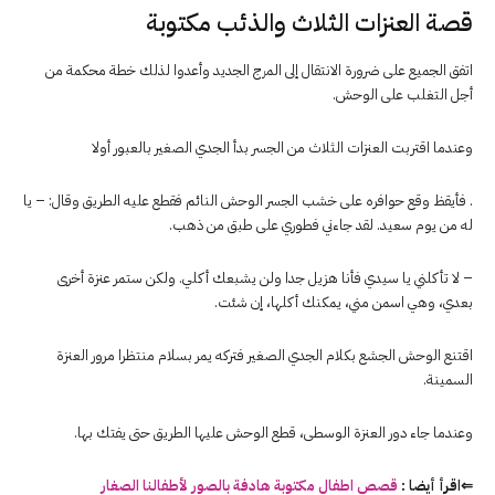
قصة العنزات الثلاث والذئب مكتوبة
اتفق الجميع على ضرورة الانتقال إلى المرج الجديد وأعدوا لذلك خطة محكمة من
أجل التغلب على الوحش.
وعندما اقتربت العنزات الثلاث من الجسر بدأ الجدي الصغير بالعبور أولا
. فأيقظ وقع حوافره على خشب الجسر الوحش النائم فقطع عليه الطريق وقال: – يا
له من يوم سعيد. لقد جاءني فطوري على طبق من ذهب.
– لا تأكلني يا سيدي فأنا هزيل جدا ولن يشبعك أكلي. ولكن ستمر عنزة أخرى
بعدي، وهي اسمن مني، يمكنك أكلها، إن شئت.
اقتنع الوحش الجشع بكلام الجدي الصغير فتركه يمر بسلام منتظرا مرور العنزة
السمينة.
وعندما جاء دور العنزة الوسطى، قطع الوحش عليها الطريق حتى يفتك بها.
⇐اقرأ أيضا :
قصص اطفال مكتوبة هادفة بالصور لأطفالنا الصغار