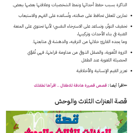
الذاكرة بسبب حفظ أحداثها ونمط الشخصيات وعلاقتها بعضها ببعض.
تمارين للعقل تحافظ على صحَّته، وتُساعده على الفهم والاستيعاب
تخفيف التوتّر، وتساعد على الاسترخاء النفسي؛ لأنها تحتوي على المتعة
الفنية في بناء الأحداث وتركيبها،
وما يجده القارئ خلالها من الترفيه، والدهشة في متابعتها.
الثروة اللّغوية، والصقل الذوقي من مداومة قراءتها، فهي تُقوِّي
الحصيلة اللغوية عند الطفل
تعزيز القيم الإنسانية والأخلاقية
⇐اقرأ أيضا :
قصص قصيرة هادفة للاطفال .. اقرأها لطفلك
قصة العنزات الثلاث والوحش