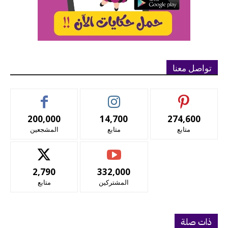
تواصل معنا
200,000
14,700
274,600
متابع
متابع
المشجعين
2,790
332,000
المشتركين
متابع
ذات صلة