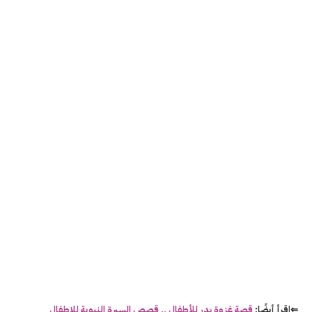
⇐اقرأ أيضًا:
قصة غزوة بدر للأطفال .. قصص السيرة النبوية للاطفال