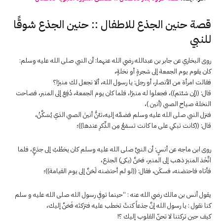
قصة حنين الجذع للاطفال :: حنين الجذع شوقًا
للنبي
روى البخاري عن جابر بن عبدالله رضي الله عنهما: أن النبي صلى الله عليه وسلم:
كان يقوم يوم الجمعة إلى شجرةٍ أو نخلةٍ،
فقالت امرأة من الأنصار، أو رجل: يا رسول الله، ألا نجعل لك منبرًا؟
قال: ((إن شئتم))، فجعلوا له منبرًا، فلما كان يوم الجمعة، دُفِعَ إلى المنبر، فصاحت
النخلة صياح الصبي (أنين )،
فنزل النبي صلى الله عليه وسلم فضمَّه إليه،تئنُّ أنينَ الصبي الذي يُسَكَّنُ،
قال: ((كانت تبكي على ما كانت تسمَعُ مِن الذِّكرِ عندها))؛
روى ابن ماجه عن أنسٍ: أن النبيَّ صلى الله عليه وسلم كان يخطُبُ إلى جذعٍ، فلما
اتَّخَذ المنبرَ ذهب إلى المنبر، فحَنَّ (بكى) الجذع،
فأتاه فاحتضنه، فسكَن، فقال: ((لو لم أحتضنه لَحَنَّ إلى يوم القيامة))؛
يقول أنس بن مالك رضي الله عنه : “حينما توفي رسول الله صلى الله عليه و سلم
كنا نقول : يا رسول الله إنَّ جذعاً كنتً تخطب عليه فترَكتَه فَحَنَّ إليك،
كيف حين تركتنا لا تحنّ القلوب إليك ؟!