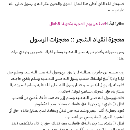
فسبحان الله الذي أعطى هذا الجذع الشوق والحنين لذكر الله والرسول صلى الله
عليه وسلم.
⇐اقرأ أيضًا:
قصة عن يوم الشجرة مكتوبة للأطفال
معجزة انقياد الشجر :: معجزات الرسول
ومن معجزاته وأعلام نبوتِه صلى الله عليه وسلم انقيادُ الشجر بين يديه في مرات
عدة:
روى مسلم عن جابر بن عبدالله قال: سِرْنا مع رسول الله صلى الله عليه وسلم حتى
نزلنا واديًا أفيَحَ (واسعًا)، فذهب رسول الله صلى الله عليه وسلم يقضي حاجته،
فاتبعتُه بإداوةٍ (إناء) من ماءٍ، فنظر رسول الله صلى الله عليه وسلم فلم يرَ شيئًا
يستتر به، فإذا شجرتان بشاطئ الوادي (جانبه)،
فانطلق رسول الله صلى الله عليه وسلم إلى إحداهما، فأخذ بغُصنٍ من أغصانها،
فقال: ((انقادِي عليَّ بإذن الله))، فانقادت معه كالبعير المَخْشُوشِ
(عود يجعل في أنف البعير ويشد فيه حبل ليذلَّ وينقاد)، الذي يُصانِعُ قائدَه، حتى أتى
الشجرة الأخرى، فأخذ بغصنٍ من أغصانها،
فقال: ((انقادي عليَّ بإذن الله))، فانقادت معه كذلك، حتى إذا كان بالمَنْصَفِ (عند
نصف المسافة) مما بينهما، لَأَمَ بينهما – يعني جمعهما –