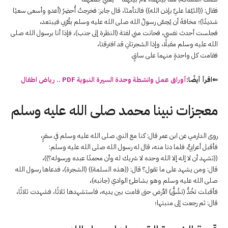
فقال: ((التَئِمَا عليَّ بإذن الله)) فالتأمتَا، قال جابر: فخرجتُ أُحضِرُ (أعدو وأسعى سعيًا
شديدًا)؛ مخافةَ أن يُحِسَّ رسولُ الله صلى الله عليه وسلم بقُرْبي فيبتعد،
فجلست أحدث نفسي، فحانت مني لفتة (النظرة إلى جنب)، فإذا أنا برسول الله صلى
الله عليه وسلم مقبلًا، وإذا الشجرتانِ قد افترقتا،
فقامت كل واحدةٍ منهما على ساقٍ.
⇐اقرأ أيضًا:
أوراق عمل وانشطة وحدة السيرة النبوية PDF .. رياض اطفال
معجزات نبينا محمد صلى الله عليه وسلم
روى الدارمي عن ابن عمر قال: كنا مع النبي صلى الله عليه وسلم في سفرٍ،
فأقبل أعرابيٌّ، فلما دنا منه، قال له رسول الله صلى الله عليه وسلم:
((تشهد أن لا إله إلا الله وحده لا شريك له وأن محمدًا عبده ورسوله؟))،
قال: ومن يشهد على ما تقول؟ قال: ((هذه السلمة)) (الشجرة)، فدعاها رسول الله
صلى الله عليه وسلم وهو بشاطئ الوادي (جانبه)،
فأقبلت تخُدُّ (تشُقُّ) الأرض حتى قامت بين يديه، فاستشهدها ثلاثًا، فشهدت ثلاثًا،
قال: ثم رجعت إلى منبتها؛