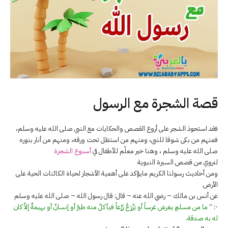
قصة الشجرة مع الرسول
فقد استحوذ الشجر على أروع القصص والحكايات مع النبي صلى الله عليه وسلم،
فمنهم من بكى شوقا للنبي، ومنهم من استظل تحت ورقه، ومنهم من أنار بنوره
صلى الله عليه وسلم ، وهنا خير معلّم للأطفال في
أسبوع الشجرة
لنروي من قصص السيرة النبوية
ومن أحاديث رسولنا الكريم مايؤكد على أهمية الأشجار لحياة الكائنات الحية على
الأرض
عن أنس بن مالك – رضي الله عنه – قال: قال رسول الله – صلى الله عليه وسلم
-: “
ما من مسلمٍ يغرسُ غرساً أو يَزْرَعُ زَرْعاً فيأكلُ منه طيرٌ أو إنسانٌ أو بهيمةٌ إلاَّ كان
له به صدقة
.