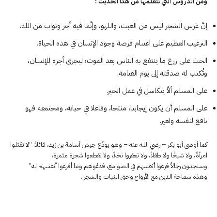
ومن الدروس التي نتعلمها من هذا الحديث :
إنَّ غرس الشجر ليس من العبث، واللهو، وإنَّما فيه أجر وثواب من الله.
الترغيب العظيم على اغتنام فرصة وجود الإنسان في هذه الحياة.
الحث على زرع ما ينتفع به الناس بعد الموت؛ ليجري أجره للإنسان،
وتُكتب له صدقته إلى يوم القيامة.
على المسلم ألاَّ يتكاسل في عمل الخير.
على المسلم أن يكون إيجابيا، منتجا، وفاعلا في حياته، ومجتمعه فهو
نافع لنفسه ولغير.
كما أوصى أبو بكر – رضي الله عنه – وهو يودِّع جيش أسامة بن زيد، قائلاً: “لا تقتلوا
امرأةً، ولا شيخًا ولا طفلاً، ولا تعقروا نخلاً، ولا تقطعوا شجرة مثمرة،
وستجدون رجالاً فرغوا أنفسهم في الصوامع، فدَعُوهم وما أفرغوا أنفسهم له”
وهذه سماحة الدين مع الأرواح وحتى النبات والشجر .