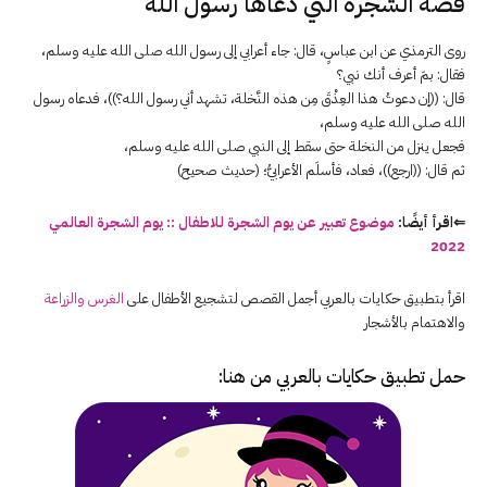
قصة الشجرة التي دعاها رسول الله
روى الترمذي عن ابن عباسٍ، قال: جاء أعرابي إلى رسول الله صلى الله عليه وسلم،
فقال: بمَ أعرف أنك نبي؟
قال: ((إن دعوتُ هذا العِذْقَ مِن هذه النَّخلة، تشهد أني رسول الله؟))، فدعاه رسول
الله صلى الله عليه وسلم،
فجعل ينزل من النخلة حتى سقط إلى النبي صلى الله عليه وسلم،
ثم قال: ((ارجع))، فعاد، فأسلَم الأعرابيُّ؛ (حديث صحيح)
⇐اقرأ أيضًا:
موضوع تعبير عن يوم الشجرة للاطفال :: يوم الشجرة العالمي
2022
اقرأ بتطبيق حكايات بالعربي أجمل القصص لتشجيع الأطفال على
الغرس والزراعة
والاهتمام بالأشجار
حمل تطبيق حكايات بالعربي من هنا: