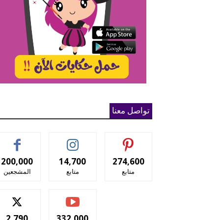
تواصل معنا
200,000
14,700
274,600
متابع
متابع
المشجعين
2,790
332,000