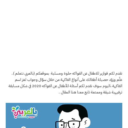
نقدم لكم فوازير للاطفال عن الفواكه حلوة ومسلية بموقعكم (بالعربي نتعلم )..
علّم وزوّد حصيلة أطفالك على أنواع الفاكهة من خلال سؤال وجواب لغز اسم
الفاكهة ،اليوم سوف نقدم لكم أسئلة للأطفال عن الفواكه 2020 في شكل مسابقة
ترفيهية شيقة وممتعة تابع معنا هذا المقال ..