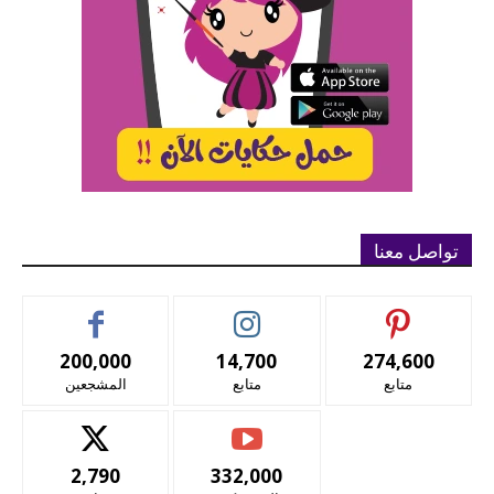
تواصل معنا
200,000
14,700
274,600
متابع
متابع
المشجعين
2,790
332,000