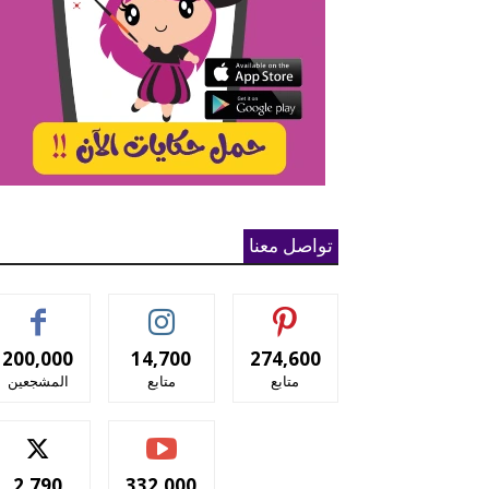
تواصل معنا
200,000
14,700
274,600
متابع
متابع
المشجعين
2,790
332,000