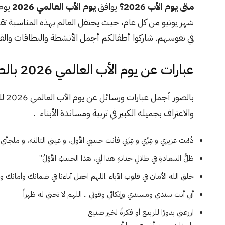
متى يوم الأب 2026؟
يوافق
يوم الأب العالمي 2026
يوم 
شهر يونيو من كل عام، حيث يحتفل العالم بهذه المناسبة تقديراً
في نفوسهم. شاركوا أطفالكم أجمل الأنشطة والبطاقات وال
عبارات عن يوم الأب العالمي 2026 بالصور
بالصور أجمل عبارات ورسائل عن يوم الأب العالمي 2026 للتعبير عن فضل الأب وتقديم الشكر والامتنان له
والاعتراف بجميله الكبير في تربية ومساندة الأبناء .
دُمْت عزيزي و عِزّي و عِزَتي فأنت حبيبي الأول، و عيني الثالثة، و ملجأي ب
ظلُّ السعادةِ في ظلالِ حنانهِ هذا أبي، هذا الحبيبُ الأوّلُ”
خلق الله الأمان في قلوب الآباء .اللهم اجعل آباءنا في ضمانك وأمانك 
أبي أنت سندي ومسندي وإتكائي وقوتي .. اللهم لا تحني له ظهراً
ازرعني بذورًا للربيع أو فكرةً لخير صنيع