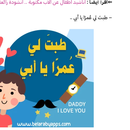
⇐اقرأ أيضًا :
اناشيد اطفال عن الاب مكتوبة .. انشودة رائع
– طبتَ لي عُمرًا يا أبي ..