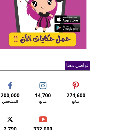
تواصل معنا
200,000
14,700
274,600
متابع
متابع
المشجعين
2,790
332,000