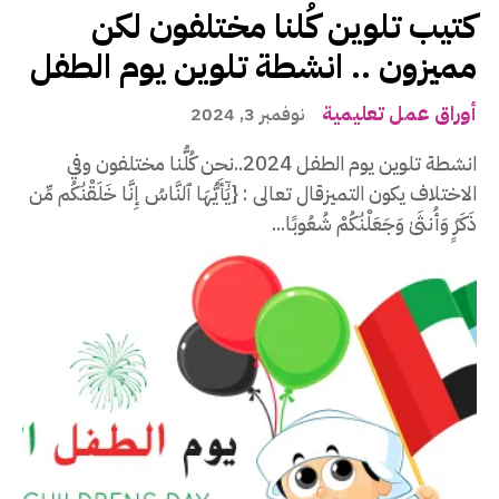
كتيب تلوين كُلنا مختلفون لكن
مميزون .. انشطة تلوين يوم الطفل
أوراق عمل تعليمية
نوفمبر 3, 2024
انشطة تلوين يوم الطفل 2024..نحن كُلُّنا مختلفون وفي
الاختلاف يكون التميزقال تعالى : {يَٰٓأَيُّهَا ٱلنَّاسُ إِنَّا خَلَقْنَٰكُم مِّن
ذَكَرٍۢ وَأُنثَىٰ وَجَعَلْنَٰكُمْ شُعُوبًا...