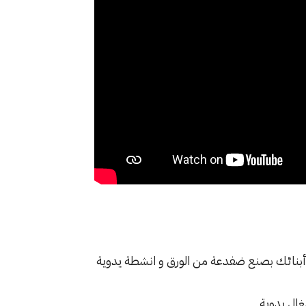
أبنائك بصنع ضفدعة من الورق و انشطة يدوية
غال يدوية