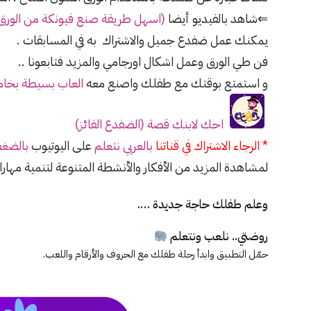
⇐شاهد بالفيديو أيضا
(
اسهل طريقة صنع فيونكة من الورق
يمكنك عمل ضفدع جميل والاشتراك به في المسابقات .
فن طي الورق وعمل اشكال اورجامي والمزيد فتابعونا ..
و استمتع بوقتك مع طفلك واصنع معه
العاب بسيطة بخاما
احك لابنك قصة (الضفدع الفائز)
* الرجاء الاشتراك في قناتنا
بالعربي نتعلم
على اليوتيوب
بالضغط
لمشاهدة المزيد من الأفكار والأنشطة المتنوعة لتنمية مهار
وعلم طفلك حاجة جديدة ….
روضتي.. نلعب ونتعلم
حمّل التطبيق وابدأ رحلة طفلك مع الحروف والأرقام واللعب.