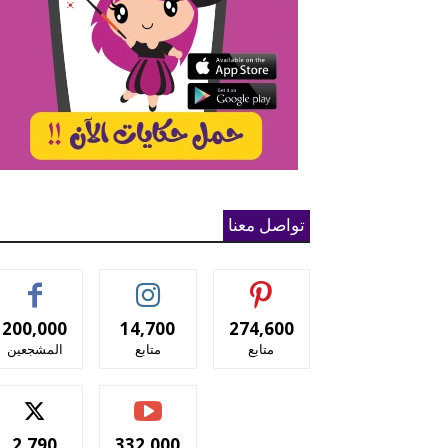
تواصل معنا
200,000
14,700
274,600
متابع
متابع
المشجعين
2,790
332,000