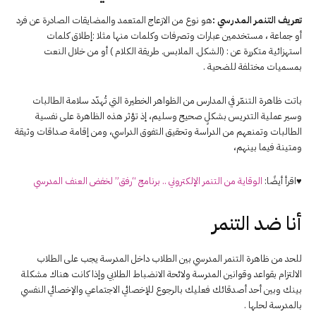
تعريف
التنمر
المدرسي
:
هو نوع من الازعاج المتعمد والمضايقات الصادرة
عن
فرد
أو جماعة ، مستخدمين
عبارات
وتصرفات وكلمات منها مثلا :إطلاق كلمات
استهزائية متكررة
عن
: (الشكل. الملابس. طريقة الكلام ) أو من خلال النعت
بمسميات مختلفة للضحية .
باتت ظاهرة
التنمّر
في المدارس من الظواهر الخطيرة التي تُهدّد سلامة الطالبات
وسير عملية التدريس بشكلٍ صحيح وسليم، إذ تؤثر هذه الظاهرة على نفسية
الطالبات وتمنعهم من الدراسة وتحقيق التفوق الدراسي، ومن إقامة صداقات وثيقة
ومتينة فيما بينهم،
♥اقرأ أيضًا:
الوقاية من التنمر الإلكتروني .. برنامج “رفق” لخفض العنف المدرسي
أنا ضد التنمر
للحد من ظاهرة التنمر المدرسي بين الطلاب داخل المدرسة يجب على الطلاب
الالتزام بقواعد وقوانين المدرسة ولائحة الانضباط الطلابي وإذا كانت هناك مشكلة
بينك وبين أحد أصدقائك فعليك بالرجوع للإخصائي الاجتماعي والإخصائي النفسي
بالمدرسة لحلها .