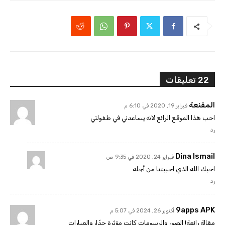
22 تعليقات
المقنعة
فبراير 19, 2020 في 6:10 م
احب هذا الموقع الرائع لانه يساعدني في طفولتي
رد
Dina Ismail
فبراير 24, 2020 في 9:35 ص
احبك الله الذي احببتنا من أجله
رد
9apps APK
أكتوبر 26, 2024 في 5:07 م
مقالة رائعة! الصور والرسومات كانت مؤثرة جدًا، والعبارات