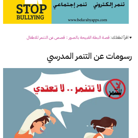
♥ اقرأ لطفلك:
قصة البطة القبيحة بالصور :: قصص عن
التنمر
للاطفال
رسومات عن التنمر المدرسي