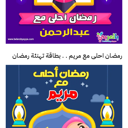
رمضان احلى مع مريم . . بطاقة تهنئة رمضان