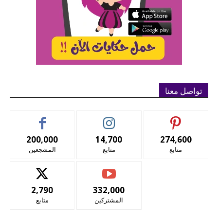
تواصل معنا
200,000
14,700
274,600
متابع
متابع
المشجعين
2,790
332,000
المشتركين
متابع