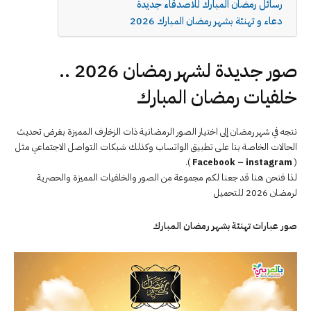
رسائل رمضان المبارك للاصدقاء جديدة
دعاء و تهنئة بشهر رمضان المبارك 2026
صور جديدة لشهر رمضان 2026 ..
خلفيات رمضان المبارك
نتجه في شهر رمضان إلى اختيار الصور الرمضانية ذات الزخارف المميزة بغرض تحديث
الحالات الخاصة بنا على تطبيق الواتساب وكذلك شبكات التواصل الاجتماعي مثل
).
Facebook – instagram
(
لذا فنحن هنا قد جعنا لكم مجموعة من الصور والخلفيات المميزة والحصرية
لرمضان 2026 للتحميل
صور ﻋﺒﺎﺭﺍﺕ ﺗﻬﻨﺌﺔ ﺑﺸﻬﺮ ﺭﻣﻀﺎﻥ ﺍﻟﻤﺒﺎﺭﻙ