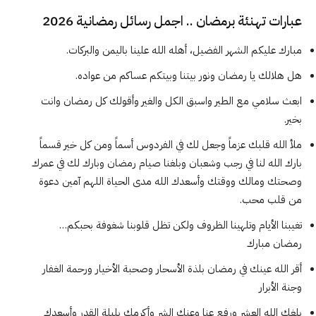
عبارات تهنئة برمضان .. اجمل رسائل رمضانية 2026
مبارك عليكم الشهر الفضيل، أهله الله علينا باليمن والبركات.
هل هلالك يا رمضان ونور بيتنا وبيتكم عساكم من عواده.
ابعث سلامي مع الطير واسبق الكل والغير وأقولك كل رمضان وانت
بخير.
ملأ الله قلبك عزماً وجعل لك في الفردوس أسماً ومن كل خير قسماً
بارك الله لنا في رجب وشعبان وبلغنا صيام رمضان وبارك لك في عمرك
وصحتك ومالك ووقتك وأسعدك الله مدى الحياة اللهم آمين دعوة
من قلب محب.
تغيبنا الأيام وتلهينا الظروف ولكن تظل قلوبنا شغوفة بحبكم…
رمضان مبارك
أقر الله عينك في رمضان بلذة الأسحار وصحبة الأخيار ورحمة الغفار
وجنة الأبرار
بلغك الله العشر ورفع عنا وعنك الشر وأكرمك بليلة القدر وأسعدك