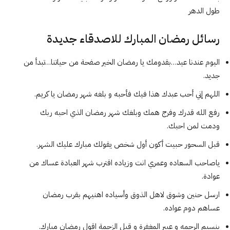
طول الدهر
رسائل رمضان المبارك للاصدقاء جديدة
اليوم عندنا عيد…بقدومك يا رمضان الخير صفحة من حياتنا…تبدأ من
جديد.
اللهم إني أحب عبدك هذا فيك فأحبه و بلغه شهر رمضان يا كريم.
رفع الله قدرك وفرج همك وبلغك شهر رمضان الذي احبه ربك
ودمت لمن احبك.
قبل السحور حبيت أكون أول شخص يقولك مبارك عليك الشهر.
ياصاحب السعاده وعمري انت وزياده اقترب شهر العبادة عساك من
عوادة.
ارسل حنين وشوق لاهل الذوق وأسياده اهنيهم بقرب رمضان
عساهم دوم عواده.
بنسيم الرحمه و عبير المغفرة و قبل الزحمة اقول رمضان مبارك.